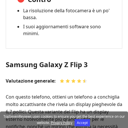
La risoluzione della fotocamera è un po'
bassa.
I suoi aggiornamenti software sono
minimi.
Samsung Galaxy Z Flip 3
Valutazione generale:
Con questo telefono, ottieni un telefono a conchiglia
molto accattivante che rivela un display pieghevole da
6,7 pollici. Questa variante del Flip ha un display
TopSevenReviews uses cookies to ensure you get the best experience on our
esterno notevolmente più grande, utile per le
website.
Privacy Policy
Accept
notifiche, nonché un mirino che elimina la necessità