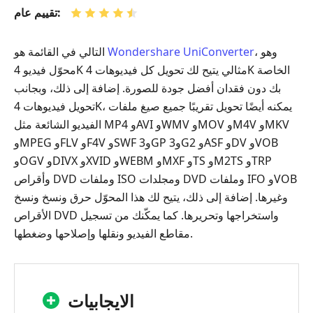
تقييم عام:
، وهو
Wondershare UniConverter
التالي في القائمة هو
محوّل فيديو 4K مثالي يتيح لك تحويل كل فيديوهات 4K الخاصة
بك دون فقدان أفضل جودة للصورة. إضافة إلى ذلك، وبجانب
تحويل فيديوهات 4K، يمكنه أيضًا تحويل تقريبًا جميع صيغ ملفات
الفيديو الشائعة مثل MP4 وAVI وWMV وMOV وM4V وMKV
وMPEG وFLV وF4V وSWF و3GP و3G2 وASF وDV وVOB
وOGV وDIVX وXVID وWEBM وMXF وTS وM2TS وTRP
وأقراص DVD وملفات ISO ومجلدات DVD وملفات IFO وVOB
وغيرها. إضافة إلى ذلك، يتيح لك هذا المحوّل حرق ونسخ ونسخ
الأقراص DVD واستخراجها وتحريرها. كما يمكّنك من تسجيل
مقاطع الفيديو ونقلها وإصلاحها وضغطها.
الايجابيات