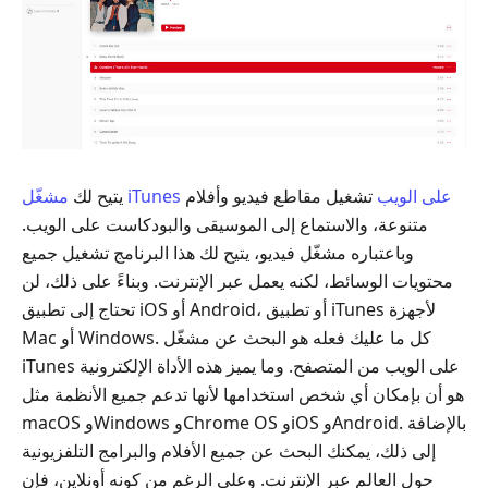
مشغّل iTunes على الويب
تشغيل مقاطع فيديو وأفلام
يتيح لك
متنوعة، والاستماع إلى الموسيقى والبودكاست على الويب.
وباعتباره مشغّل فيديو، يتيح لك هذا البرنامج تشغيل جميع
محتويات الوسائط، لكنه يعمل عبر الإنترنت. وبناءً على ذلك، لن
تحتاج إلى تطبيق iOS أو Android، أو تطبيق iTunes لأجهزة
Mac أو Windows. كل ما عليك فعله هو البحث عن مشغّل
iTunes على الويب من المتصفح. وما يميز هذه الأداة الإلكترونية
هو أن بإمكان أي شخص استخدامها لأنها تدعم جميع الأنظمة مثل
macOS وWindows وChrome OS وiOS وAndroid. بالإضافة
إلى ذلك، يمكنك البحث عن جميع الأفلام والبرامج التلفزيونية
حول العالم عبر الإنترنت. وعلى الرغم من كونه أونلاين، فإن