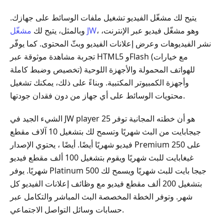
يتيح لك مشغّل الفيديو تشغيل ملفات الوسائط على جهازك.
، وهو مشغّل فيديو عبر الإنترنت،
مشغّل JW
وبالمثل، يتيح لك
نشر الفيديوهات وعرض إعلانات الفيديو وبثّ المحتوى. كما يوفّر
تجربة مشاهدة موثوقة عبر HTML5 وFlash (مع خيارات
تخصيص وضبط كاملة) للهواتف المحمولة والأجهزة اللوحية
وأجهزة الكمبيوتر المكتبية. وبناءً على ذلك، يمكنك تشغيل
محتويات الوسائط على أي جهاز من دون فقدان جودتها.
الشيء الجيد في JW player هو أن خطته المجانية توفر 25
جيجابايت من البث شهريًا وتسمح لك بتشغيل 10 آلاف مقطع
فيديو شهريًا أيضًا. أيضًا ، يحتوي الإصدار Premium على 250
غيغابايت للبث شهريًا ويقوم بتشغيل 100 ألف مقطع فيديو
شهريًا. يوفر Platinum 500 جيجا بايت للبث شهريًا ويسمح لك
بتشغيل 200 ألف مقطع فيديو مع وظائف إعلانات الفيديو كل
شهر. وتوفر الخطة المخصصة البث المباشر والتكامل عبر
حسابات وسائل التواصل الاجتماعي.