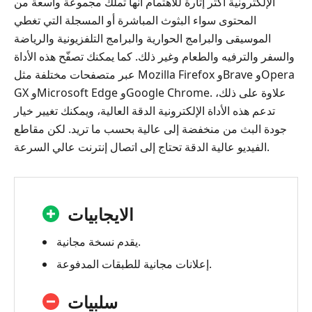
الإلكترونية أكثر إثارة للاهتمام أنها تملك مجموعة واسعة من
المحتوى سواء البثوث المباشرة أو المسجلة التي تغطي
الموسيقى والبرامج الحوارية والبرامج التلفزيونية والرياضة
والسفر والترفيه والطعام وغير ذلك. كما يمكنك تصفّح هذه الأداة
عبر متصفحات مختلفة مثل Mozilla Firefox وBrave وOpera
GX وMicrosoft Edge وGoogle Chrome. علاوة على ذلك،
تدعم هذه الأداة الإلكترونية الدقة العالية، ويمكنك تغيير خيار
جودة البث من منخفضة إلى عالية بحسب ما تريد. لكن مقاطع
الفيديو عالية الدقة تحتاج إلى اتصال إنترنت عالي السرعة.
الايجابيات
يقدم نسخة مجانية.
إعلانات مجانية للطبقات المدفوعة.
سلبيات