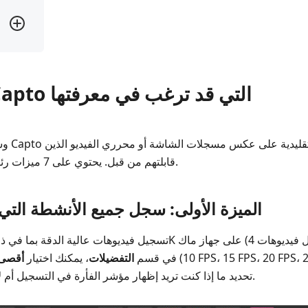
الجزء 1: ميزات Capto التي قد ترغب في معرفتها
قابلتهم من قبل. يحتوي على 7 ميزات رئيسية ، كل واحدة منها قوية جدًا.
الميزة الأولى: سجل جميع الأنشطة ال
(10 FPS، 15 FPS، 20 FPS، 25 FPS، 30 FPS، و60 FPS)
High Sierra). في قسم
التفضيلات
، يمكنك اختيار
أقصى 
للتسجيل. كما يتيح لك Capto تحديد ما إذا كنت تريد إظهار مؤشر الفأرة في التسجيل أم لا.