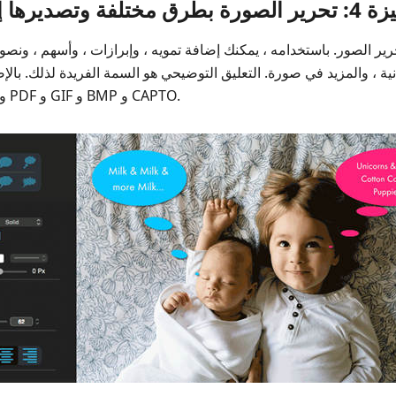
ق مختلفة وتصديرها إلى تنسيقات متعددة
ة ، والمزيد في صورة. التعليق التوضيحي هو السمة الفريدة لذلك. بالإضافة إلى ذلك ، 
تنسيقات PNG و JPEG و TIFF و PDF و GIF و BMP و CAPTO.