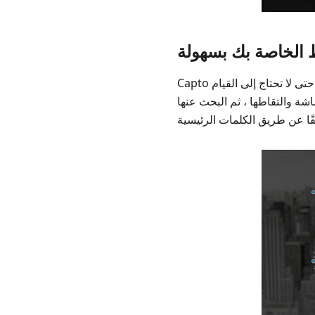
 الخاصة بك بسهولة
Capto يجعل مقاطع الفيديو والصور الخاصة بك عملية ذكية وقابلة للبحث. يساعدك على فرز اللقطات تلقائيًا حتى لا تحتاج إلى القيام
اشة والتقاطها ، ثم البحث عنها