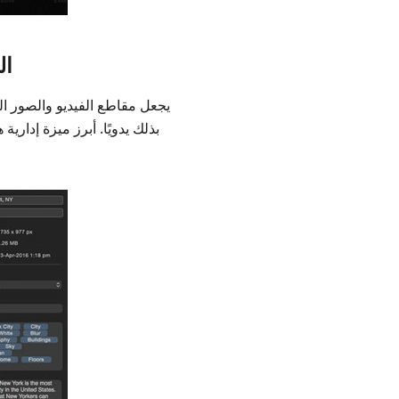
ال
بذلك يدويًا. أبرز ميزة إدار