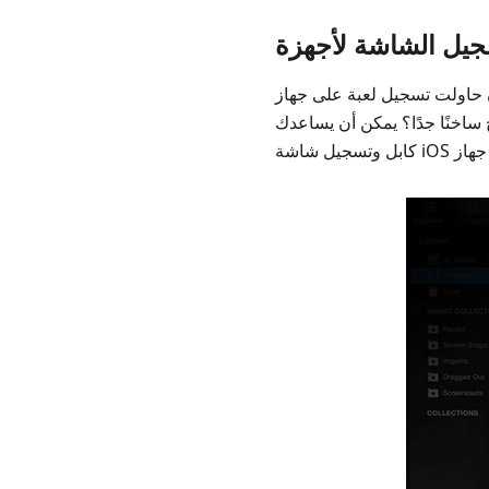
از iPad الخاص بك ولكنك وجدت أخيرًا أن اللعبة أصبحت غير سلسة وأن جهاز iPad
ا؟ يمكن أن يساعدك Capto! باستخدام Capto ، يمكنك ببساطة توصيل جهاز iOS بجهاز Mac الخاص بك باستخدام