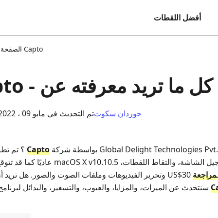
أفضل اللقطات
مراجعة Capto
الصفحة ا
Cap
جوردان سكوت
تم التحديث في مايو 09 ، 2022
بواسطة شركة Global Delight Technologies Pvt. Ltd، وهو ليس مسجل شاشة
Capto
؟ تم تطوير
عاديًا كما قد تتوقع. إنه حزمة شاملة لمست
ـ
مراجعة
C
، سنتحدث عن الميزات، والمزايا، والعيوب، والتسعير، والبدائل لبرنامج