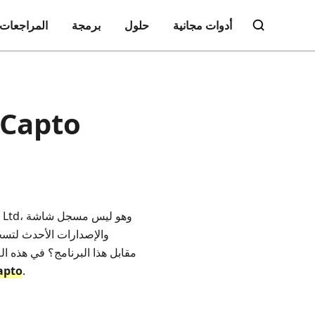
أدوات مجانية
حلول
برمجة
المراجعات
مراجعة Capto - كل ما تريد معرفته عن to
وتحرير الفيديوهات وملفات الصوت والصور. هل تريد أن تعرف ما إذا كان يستحق دفع US$30 مقابل هذا البرنامج؟ في هذه ال
apto
.