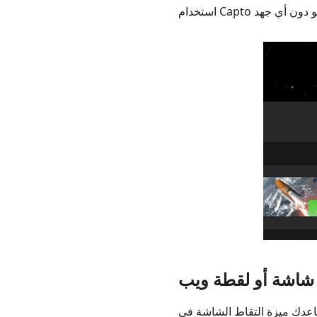
Capto
طة شاشة أو لقطة ويب
شة في Capto في الحصول على لقطة شاشة في أي حال. يمكنه حتى التقاط قائمة منسدلة ،