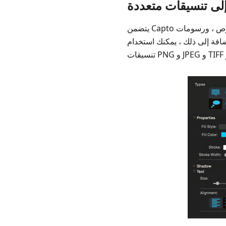
يتضمن Capto مجموعة أدوات ذكية لتحرير الصور. باستخدامه ، يمكنك إضافة تمويه ، وإبرازات ، وأسهم ، ونصوص ، ورسومات
يمكنك استخدام Capto لتصدير صورة إلى