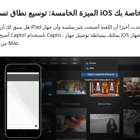
سة: توسيع نطاق تسجيل الشاشة لأجهزة iOS الخاصة بك
هل سبق لك أن حاولت تسجيل لعبة على جه
أصبح ساخنًا جدً
كابل وتسجيل شاشة iOS من جهاز Mac.