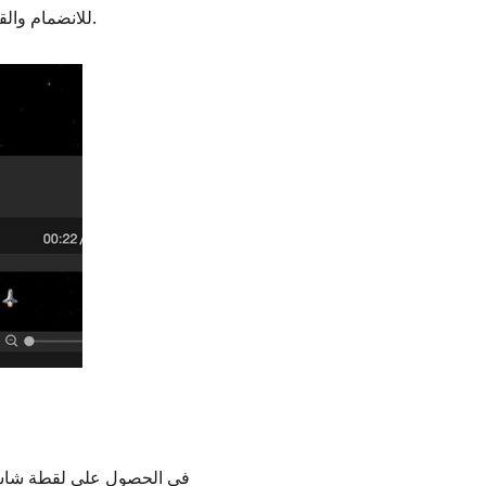
استخدام Capto للانضمام والقص والتشذيب والاقتصاص وإضافة التعليقات التوضيحية إلى مقطع فيديو دون أي جهد.