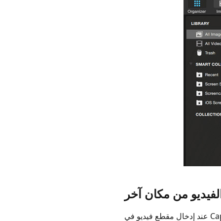
تسعير
Capto
-
هل
يستحق
Capto
الشراء
الجزء
4:
أفضل
بدائل
Capto
الجزء
5:
أسئلة
وأجوبة
حول
عند إدخال مقطع فيديو في Capto لتحريره ، ستندهش من مدى سهولة واجهة التحرير. حتى المبتدئين في تحرير الفيديو يمكنهم