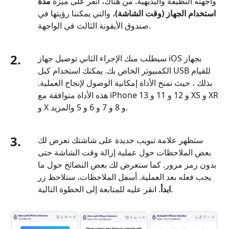
واجهته النظيفة والبديهية. من هناك، انقر على ميزة
مدة
استخدام الجهاز (وقت الشاشة)
، والتي يمكننا رؤيتها في
صندوق الأيقونة الثالث في الواجهة.
2.
سيطلب منك الإجراء الثاني توصيل جهاز iOS بجهاز
الكمبيوتر الخاص بك. يمكنك استخدام كبل USB للقيام
بذلك ، حيث نمنح الأداة إمكانية الوصول لإنجاح العملية.
هذه الأداة متوافقة مع iPhone 13 و 12 و 11 و XS و XR
و X و 8 و 7 و 6 و 5 والمزيد.
3.
ستظهر علامة تبويب جديدة على شاشتك تعرض لك
بعض الملاحظات حول عملية إزالة وقت الشاشة حتى
بدون رمز مرور. كما ستعرض لك بعض النصائح حول ما
يجب فعله بعد العملية. أسفل الملاحظات، ستلاحظ زر
. انقر عليه للمتابعة إلى الخطوة التالية.
ابدأ