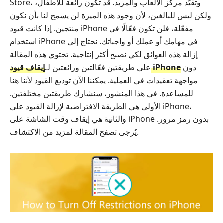
Store، وتقيّد مركز الألعاب والمزيد. قد تكون رائعة للأطفال،
ولكن ليس للبالغين، لأن وجود هذه الميزة لن يسمح لنا بأن نكون
منتجين. إذا كانت قيود iPhone مفعّلة، فلن تكون فعّالًا في
استخدام iPhone في مهامك أو عملك أو واجباتك. نحتاج إلى
إزالة هذه العوائق لكي نصبح أكثر إنتاجية. تحتوي هذه المقالة
دون
إيقاف قيود iPhone
على طريقتين فعّالتين ورائعتين لـ
مواجهة تعقيدات في العملية. يمكننا الآن توديع القيود لأننا هنا
للمساعدة. في هذا المنشور، سنشارك طريقتين مختلفتين.
الأولى هي الطريقة الافتراضية لإزالة القيود على iPhone،
والثانية هي إيقاف وقت الشاشة على iPhone بدون رمز مرور.
يُرجى تصفح المقالة لمزيد من الاكتشاف.