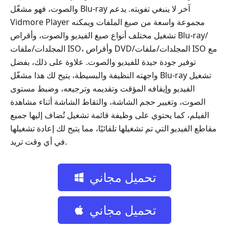
والصوت، فهو مشغّل Blu-ray آخر لا ينبغي تفويته. يدعم
Vidmore Player مجموعة واسعة من صيغ الملفات ويمكنه
تشغيل مختلف أنواع صيغ الفيديو والصوت، وأقراص Blu-ray/
المجلدات/ملفات ISO، وأقراص DVD/المجلدات/ملفات ISO مع
توفير جودة جيدة للفيديو والصوت. علاوة على ذلك، بفضل
واجهته النظيفة والبسيطة، يتيح لك هذا مشغّل Blu-ray تشغيل
الفيديو وإيقافه المؤقت وتقديمه وترجيعه، وضبط مستوى
الصوت، وتغيير حجم الشاشة، والتقاط الشاشة أثناء مشاهدة
الفيلم، كما يحتوي على وظيفة قائمة تشغيل تُضاف إليها جميع
مقاطع الفيديو التي تم تشغيلها تلقائيًا، مما يتيح لك إعادة تشغيلها
في أي وقت تريد.
تحميل مجاني
تحميل مجاني