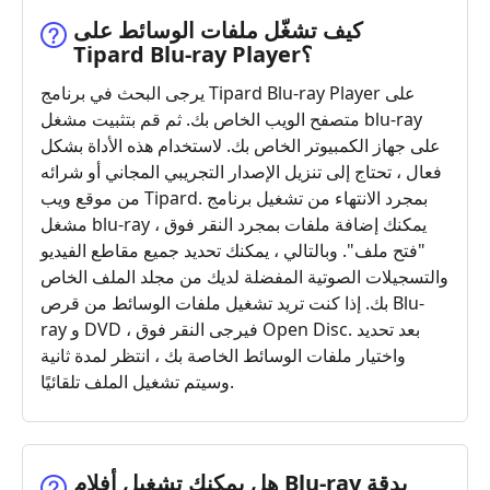
كيف تشغّل ملفات الوسائط على
Tipard Blu-ray Player؟
يرجى البحث في برنامج Tipard Blu-ray Player على
متصفح الويب الخاص بك. ثم قم بتثبيت مشغل blu-ray
على جهاز الكمبيوتر الخاص بك. لاستخدام هذه الأداة بشكل
فعال ، تحتاج إلى تنزيل الإصدار التجريبي المجاني أو شرائه
من موقع ويب Tipard. بمجرد الانتهاء من تشغيل برنامج
مشغل blu-ray ، يمكنك إضافة ملفات بمجرد النقر فوق
"فتح ملف". وبالتالي ، يمكنك تحديد جميع مقاطع الفيديو
والتسجيلات الصوتية المفضلة لديك من مجلد الملف الخاص
بك. إذا كنت تريد تشغيل ملفات الوسائط من قرص Blu-
ray و DVD ، فيرجى النقر فوق Open Disc. بعد تحديد
واختيار ملفات الوسائط الخاصة بك ، انتظر لمدة ثانية
وسيتم تشغيل الملف تلقائيًا.
هل يمكنك تشغيل أفلام Blu-ray بدقة