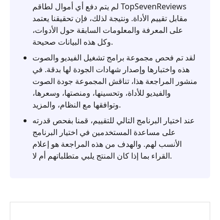
لم يتم دفع أي أموال لطاقم TopSevenReviews
4.
مقابل تقييم الأداة. ونتيجة لذلك، فإن تحقيقنا يعتمد
التعليمات
على المعرفة والمعلومات السابقة حول الأدوات،
وكل هذه البيانات صحيحة.
5.
لقد تم فحص مجموعة برامج تشغيل الفيديو والصوت
أفضل
هذه واختبارها وإصدار شهادات الجودة لها بدقة. في
بديل
منشور المراجعة هذا، تناقش المجموعة جودة الصوت
والفيديو للأداة، وتحسينها، ومنصتها، وسعرها،
وتوافقها مع النظام، والمزيد.
عند اختيار البرنامج التالي للتقييم، قمنا بفحص قدرته
على مساعدة المستخدمين في اختيار البرنامج
الأنسب لهم. والهدف من هذه المراجعة هو إعلام
القراء بما إذا كان المنتج يلبي متطلباتهم أم لا.