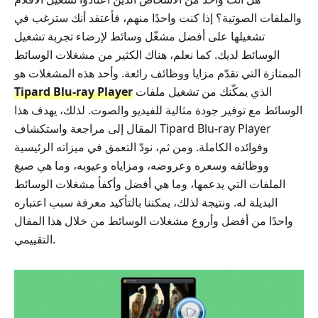
والملفات الصوتية؟ إذا كنت واحدًا منهم، فأعتقد أنك سترغب في
تشغيلها على أفضل مشغّل وسائط لإرضاء تجربة تشغيل
الوسائط لديك. كما نعلم، هناك الكثير من مشغلات الوسائط
الممتازة التي تقدّم مزايا ووظائف رائعة. وأحد هذه المشغلات هو
الذي يمكّنك من تشغيل ملفات
Tipard Blu-ray Player
الوسائط مع توفير جودة مثالية للفيديو والصوت. لذلك، يهدف هذا
المقال إلى مراجعة واستكشاف Tipard Blu-ray Player
وفوائده الكاملة. ومن ثم، نودّ التعمق في ميزاته الرئيسية
ووظائفه وسعره وعروضه، ومزاياه وعيوبه، وما هي صيغ
الملفات التي يدعمها، وما هي أفضل وأكفأ مشغلات الوسائط
البديلة له. ونتيجة لذلك، يمكننا بالتأكيد معرفة سبب اعتباره
واحدًا من أفضل وأروع مشغلات الوسائط من خلال هذا المقال
التقييمي.