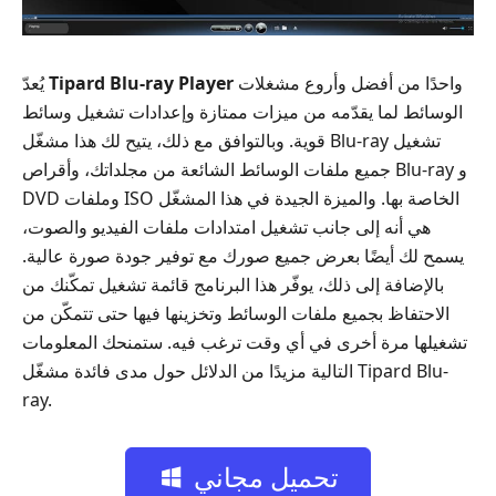
واحدًا من أفضل وأروع مشغلات
Tipard Blu-ray Player
يُعدّ
الوسائط لما يقدّمه من ميزات ممتازة وإعدادات تشغيل وسائط
قوية. وبالتوافق مع ذلك، يتيح لك هذا مشغّل Blu-ray تشغيل
جميع ملفات الوسائط الشائعة من مجلداتك، وأقراص Blu-ray و
DVD وملفات ISO الخاصة بها. والميزة الجيدة في هذا المشغّل
هي أنه إلى جانب تشغيل امتدادات ملفات الفيديو والصوت،
يسمح لك أيضًا بعرض جميع صورك مع توفير جودة صورة عالية.
بالإضافة إلى ذلك، يوفّر هذا البرنامج قائمة تشغيل تمكّنك من
الاحتفاظ بجميع ملفات الوسائط وتخزينها فيها حتى تتمكّن من
تشغيلها مرة أخرى في أي وقت ترغب فيه. ستمنحك المعلومات
التالية مزيدًا من الدلائل حول مدى فائدة مشغّل Tipard Blu-
ray.
تحميل مجاني