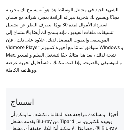
الشيء الجيد في مشغل الوسائط هذا هو أنه يسمح لك بتجربته
مجانًا ويسمح لك بتجربة ميزاته الرائعة بمجرد شرائه مع ضمان
استرداد الأموال لمدة 30 يومًا. بصرف النظر عن تشغيل
تنسيقات ملفات الفيديو ، فإنه يسمح لك أيضًا بالاستماع إلى
الموسيقى والصوت المفضل لديك. علاوة على ذلك ، فإن
Vidmore Player متوافق تمامًا مع أجهزة كمبيوتر Windows و
Mac. نتيجة لذلك ، يعد هذا مثاليًا حقًا لتشغيل الفيلم والفيديو
والموسيقى والصوت. وإذا كنت مكانك ، فسأحاول تجربة عرضه
ووظائفه الكاملة.
استنتاج
أخيرًا ، بمساعدة مراجعة هذه المقالة ، نكتشف ما يمكن أن
يقدمه مشغل Blu-ray من Tipard ويفيده للكثيرين. من
الآن فصاعدًا ، لا يمكننا أبدًا إنكار حقيقة أن مشغل Blu-ray