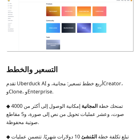
التسعير والخطط
تقدم Uberduck AI أربع خطط تسعير: مجانية، وCreator،
وClone، وEnterprise.
◆ تمنحك خطة
المجانية
إمكانية الوصول إلى أكثر من 4000
صوت، وعشر عمليات تحويل من نص إلى صورة، و5 مقاطع
صوتية محفوظة.
◆ تبلغ تكلفة خطة
المُنشئ
10 دولارات شهريًا. تتضمن عمليات