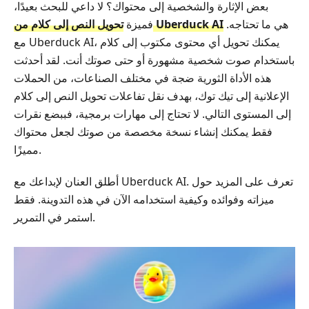
بعض الإثارة والشخصية إلى محتواك؟ لا داعي للبحث بعيدًا،
هي ما تحتاجه.
تحويل النص إلى كلام من Uberduck AI
فميزة
مع Uberduck AI، يمكنك تحويل أي محتوى مكتوب إلى كلام
باستخدام صوت شخصية مشهورة أو حتى صوتك أنت. لقد أحدثت
هذه الأداة الثورية ضجة في مختلف الصناعات، من الحملات
الإعلانية إلى تيك توك، بهدف نقل تفاعلات تحويل النص إلى كلام
إلى المستوى التالي. لا تحتاج إلى مهارات برمجية، فببضع نقرات
فقط يمكنك إنشاء نسخة مخصصة من صوتك لجعل محتواك
مميزًا.
أطلق العنان لإبداعك مع Uberduck AI. تعرف على المزيد حول
ميزاته وفوائده وكيفية استخدامه الآن في هذه التدوينة. فقط
استمر في التمرير.