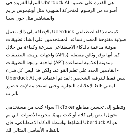
الجزء
المزايا الفريدة في Uberduck AI هي القدرة على تضمين
3.
أصوات من الرسوم المتحركة الشهيرة مثل أوبتيموس برايم
كيفية
والمشاهير مثل جون سينا.
استخدام
Uberduck
بالإضافة إلى ذلك، تعمل Uberduck كمنصة ذكاء اصطناعي
AI؟
صوتية مفتوحة المصدر تساعد المستخدمين على إنشاء تطبيقات
الجزء
صوتية مدعمة بالذكاء الاصطناعي بسرعة وكفاءة من خلال
4.
واجهات برمجة التطبيقات (APIs). كما أنها توفر وثائق مفصلة
لماذا
لواجهة برمجة التطبيقات (API) ومدونة إعلامية لمساعدة
لا
القادمين الجدد على تعلم القواعد. ولكن هذا ليس كل شيء -
يعمل
Uberduck AI ليس فقط للترفيه الشخصي؛ لقد تم اعتماده في
Uberduck
الإعلانات التجارية وحتى استخدامه لإنشاء صور GIF لمغني
AI؟
الراب.
الجزء
سواء كنت من مستخدمي TikToker وتتطلع إلى تحسين مقاطع
5.
بدائل
تحويل النص إلى كلام أو كنت مهتمًا بتجربة الأصوات التي تم
Uberduck
إنشاؤها بواسطة الذكاء الاصطناعي، فإن Uberduck AI هو
AI
النظام الأساسي المثالي لك.