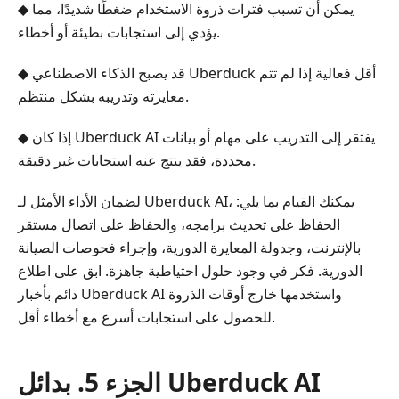
◆ يمكن أن تسبب فترات ذروة الاستخدام ضغطًا شديدًا، مما
يؤدي إلى استجابات بطيئة أو أخطاء.
◆ قد يصبح الذكاء الاصطناعي Uberduck أقل فعالية إذا لم تتم
معايرته وتدريبه بشكل منتظم.
◆ إذا كان Uberduck AI يفتقر إلى التدريب على مهام أو بيانات
محددة، فقد ينتج عنه استجابات غير دقيقة.
لضمان الأداء الأمثل لـ Uberduck AI، يمكنك القيام بما يلي:
الحفاظ على تحديث برامجه، والحفاظ على اتصال مستقر
بالإنترنت، وجدولة المعايرة الدورية، وإجراء فحوصات الصيانة
الدورية. فكر في وجود حلول احتياطية جاهزة. ابق على اطلاع
دائم بأخبار Uberduck AI واستخدمها خارج أوقات الذروة
للحصول على استجابات أسرع مع أخطاء أقل.
الجزء 5. بدائل Uberduck AI