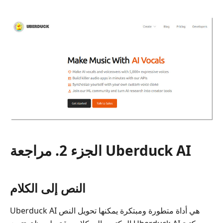
الجزء
6.
الأسئلة
الشائعة
حول
مراجعة
Uberduck
AI
الجزء 2. مراجعة Uberduck AI
النص إلى الكلام
Uberduck AI هي أداة متطورة ومبتكرة يمكنها تحويل النص