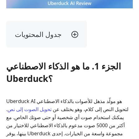
جدول المحتويات
الجزء
1.
ما
الجزء 1. ما هو الذكاء الاصطناعي
هو
الذكاء
Uberduck؟
الاصطناعي
Uberduck؟
الجزء
Uberduck AI هو مولّد مذهل للأصوات بالذكاء الاصطناعي
2.
لتحويل النص إلى كلام، وهو يختلف عن
تحويل الصوت إلى نص
.
مراجعة
يمكنك استخدام صوت أي شخصية أو حتى صوتك الخاص. مع
Uberduck
أكثر من 5000 صوت مدعوم بالذكاء الاصطناعي للاختيار من
AI
بينها، يوفر Uberduck مجموعة واسعة من الخيارات. إحدى