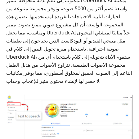
المكتوب إلى كلام بدقة ملحوظة. تتميز Uberduck AI بمكتبة
واسعة تضم أكثر من 5000 صوت، وتوفر مجموعة متنوعة من
الخيارات لتلبية الاحتياجات الفريدة لمستخدميها. تضمن هذه
المجموعة الواسعة أن كل مشروع صوتي يتمتع بصوت مميز
ومناسب، مما يجعل Uberduck AI حلاً مثاليًا لمنشئي المحتوى
مثل منتجي الفيديو أو البودكاست الذين يحتاجون إلى تعليقات
صوتية احترافية. باستخدام ميزة تحويل النص إلى كلام في
Uberduck AI، ستقوم الأداة بتحويله إلى كلام باستخدام أي من
مجموعة الأصوات الطبيعية. تتراوح الأصوات من هديل الطفل
الناعم إلى الصوت العميق لمخلوق أسطوري، مما يوفر إمكانيات
لا حصر لها لإنشاء محتوى مثير للإعجاب وجذاب.