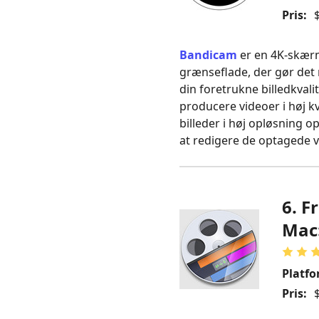
Pris:
$
Bandicam
er en 4K‑skærm
grænseflade, der gør det 
din foretrukne billedkval
producere videoer i høj k
billeder i høj opløsning 
at redigere de optagede v
6. F
Mac
Platfo
Pris:
$