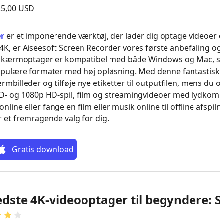
5,00 USD
er
er et imponerende værktøj, der lader dig optage videoer og 
4K, er Aiseesoft Screen Recorder vores første anbefaling og e
‑skærmoptager er kompatibel med både Windows og Mac, 
opulære formater med høj opløsning. Med denne fantastis
rmbilleder og tilføje nye etiketter til outputfilen, mens du o
D‑ og 1080p HD‑spil, film og streamingvideoer med lydkom
online eller fange en film eller musik online til offline afspi
 et fremragende valg for dig.
Gratis download
edste 4K-videooptager til begyndere: 