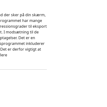
ad der sker på din skærm,
at programmet har mange
essionsgrader til eksport
et. I modsætning til de
tagelser. Det er en
onsprogrammet inkluderer
t er derfor vigtigt at
flere