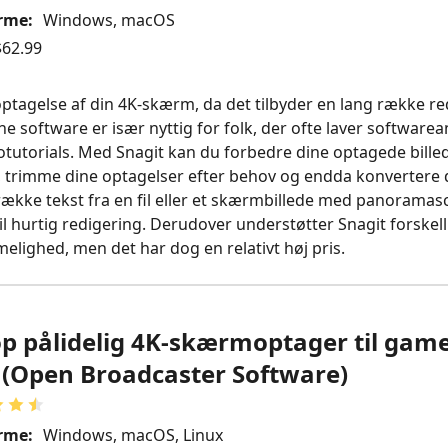
rme:
Windows, macOS
62.99
 optagelse af din 4K‑skærm, da det tilbyder en lang række r
e software er især nyttig for folk, der ofte laver softwarea
utorials. Med Snagit kan du forbedre dine optagede bille
er, trimme dine optagelser efter behov og endda konvertere 
trække tekst fra en fil eller et skærmbillede med panoramas
l hurtig redigering. Derudover understøtter Snagit forskel
elighed, men det har dog en relativt høj pris.
op pålidelig 4K-skærmoptager til gam
(Open Broadcaster Software)
rme:
Windows, macOS, Linux