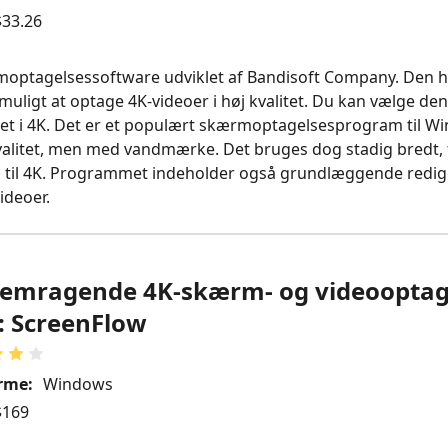
33.26
optagelsessoftware udviklet af Bandisoft Company. Den h
muligt at optage 4K‑videoer i høj kvalitet. Du kan vælge de
itet i 4K. Det er et populært skærmoptagelsesprogram til W
valitet, men med vandmærke. Det bruges dog stadig bredt, 
op til 4K. Programmet indeholder også grundlæggende redige
ideoer.
remragende 4K-skærm- og videooptage
: ScreenFlow
rme:
Windows
169