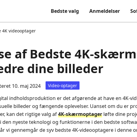
Bedste valg
Anmeldelser
So
e 4K videooptager
se af Bedste 4K-skær
bedre dine billeder
eret 10. maj 2024
Video-optager
ital indholdsproduktion er det afgørende at have en 4K‑vid
suelle billeder og fængende oplevelser. Uanset om du er prof
r, kan det rigtige valg af
4K‑skærmoptager
løfte dine proj
i den nyeste teknologi og funktionerne i den bedste software
når vi gennemgår de syv bedste 4K‑videooptagere i denne 