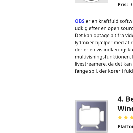
Pris:
G
OBS
er en kraftfuld softw
udkig efter en open sourc
Det kan optage alt fra v
lydmixer hjælper med at r
der er en vis indlæringsk
multivisningsfunktionen, 
livestreamere, da det kan
fange spil, der kører i fu
4. B
Win
Platfo