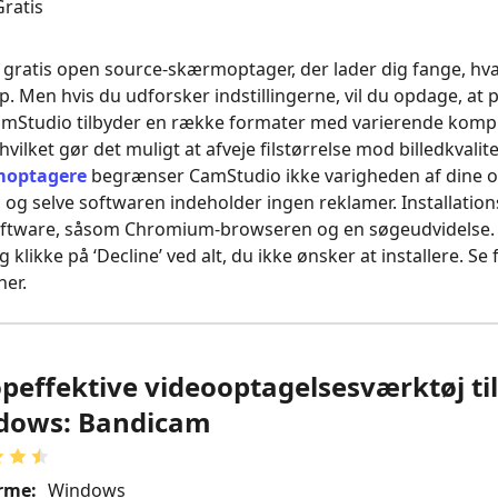
ratis
 gratis open source‑skærmoptager, der lader dig fange, hv
ap. Men hvis du udforsker indstillingerne, vil du opdage, 
amStudio tilbyder en række formater med varierende kompr
hvilket gør det muligt at afveje filstørrelse mod billedkvalit
moptagere
begrænser CamStudio ikke varigheden af dine op
og selve softwaren indeholder ingen reklamer. Installati
oftware, såsom Chromium‑browseren og en søgeudvidelse. De
 klikke på ‘Decline’ ved alt, du ikke ønsker at installere. Se 
her.
opeffektive videooptagelsesværktøj til
dows: Bandicam
rme:
Windows