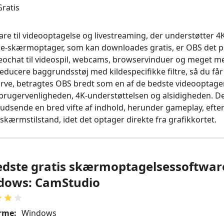
ratis
are til videooptagelse og livestreaming, der understøtter 4
e‑skærmoptager, som kan downloades gratis, er OBS det per
ideochat til videospil, webcams, browservinduer og meget m
educere baggrundsstøj med kildespecifikke filtre, så du får 
urve, betragtes OBS bredt som en af de bedste videooptage
brugervenligheden, 4K‑understøttelsen og alsidigheden. De
 udsende en bred vifte af indhold, herunder gameplay, efte
ldskærmstilstand, idet det optager direkte fra grafikkortet.
edste gratis skærmoptagelsessoftware
dows: CamStudio
rme:
Windows