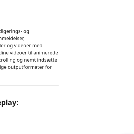
edigerings- og
nmeldelser,
der og videoer med
dine videoer til animerede
crolling og nemt indsætte
lige outputformater for
eplay: