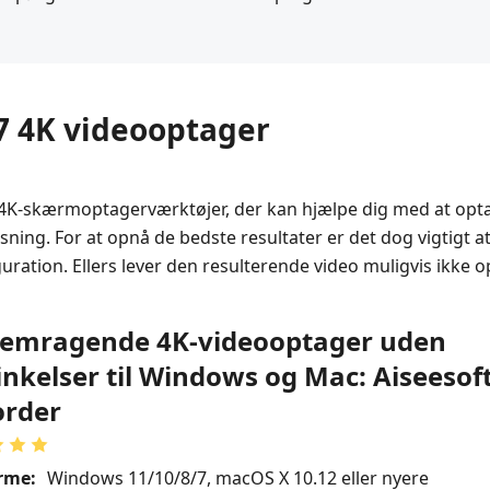
 7 4K videooptager
 4K-skærmoptagerværktøjer, der kan hjælpe dig med at opta
øsning. For at opnå de bedste resultater er det dog vigtigt at
guration. Ellers lever den resulterende video muligvis ikke op
Fremragende 4K-videooptager uden
inkelser til Windows og Mac: Aiseesof
order
rme:
Windows 11/10/8/7, macOS X 10.12 eller nyere