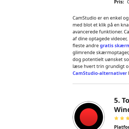
Pris:
G
CamStudio er en enkel og
med blot et klik på en kn
avancerede funktioner. C
af dine optagede videoer, 
fleste andre
gratis skær
glimrende skærmoptager, 
dog potentielt uønsket s
læse hvert trin grundigt og
CamStudio‑alternativer
5. T
Win
Platfo