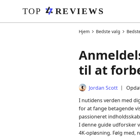
Hjem
Bedste valg
Bedst
Anmeldel
til at for
Jordan Scott
Opdat
I nutidens verden med dig
for at fange betagende vi
passioneret indholdsskabe
I denne guide udforsker v
4K‑opløsning. Følg med, 