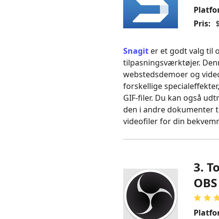
Platfo
Pris:
$
Snagit
er et godt valg til
tilpasningsværktøjer. Denn
webstedsdemoer og videot
forskellige specialeffekt
GIF‑filer. Du kan også ud
den i andre dokumenter ti
videofiler for din bekvemm
3. T
OBS 
Platfo