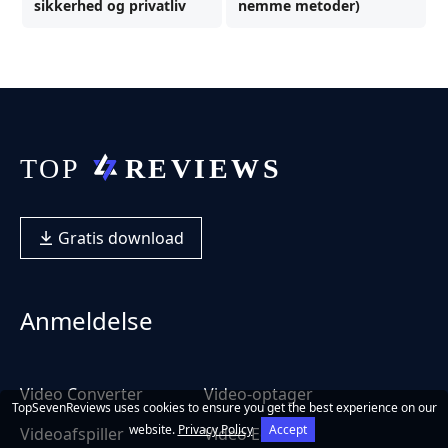
sikkerhed og privatliv
nemme metoder)
Gratis download
Anmeldelse
Video Converter
Video-optager
TopSevenReviews uses cookies to ensure you get the best experience on our
website.
Privacy Policy
Accept
Videoafspiller
Video Editor