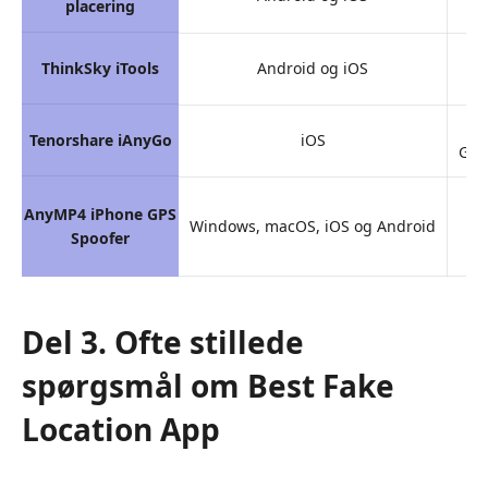
placering
ThinkSky iTools
Android og iOS
Tenorshare iAnyGo
iOS
Gem
AnyMP4 iPhone GPS
Windows, macOS, iOS og Android
Spoofer
Del 3. Ofte stillede
spørgsmål om Best Fake
Location App