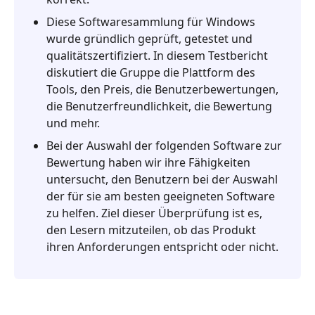
Internet-
Diese Softwaresammlung für Windows
Geschwindigkeitstests
wurde gründlich geprüft, getestet und
Teil
qualitätszertifiziert. In diesem Testbericht
4.
diskutiert die Gruppe die Plattform des
So
Tools, den Preis, die Benutzerbewertungen,
wählen
die Benutzerfreundlichkeit, die Bewertung
Sie
und mehr.
den
Bei der Auswahl der folgenden Software zur
Internet-
Bewertung haben wir ihre Fähigkeiten
Geschwindigkeitstest
untersucht, den Benutzern bei der Auswahl
aus
der für sie am besten geeigneten Software
zu helfen. Ziel dieser Überprüfung ist es,
Teil
den Lesern mitzuteilen, ob das Produkt
5.
ihren Anforderungen entspricht oder nicht.
Häufig
gestellte
Fragen
zum
besten