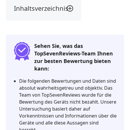
Inhaltsverzeichnis
Teil
1.
Unsere
Top-
Tipps
Sehen Sie, was das
TopSevenReviews-Team Ihnen
Teil
zur besten Bewertung bieten
2.
Die
kann:
7
Die folgenden Bewertungen und Daten sind
besten
absolut wahrheitsgetreu und objektiv. Das
Internet-
Team von TopSevenReviews wurde für die
Geschwindigkeitstests
Bewertung des Geräts nicht bezahlt. Unsere
Teil
Untersuchung basiert daher auf
3.
Vorkenntnissen und Informationen über die
Vergleich
Geräte und alle diese Aussagen sind
des
korrekt.