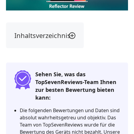
Inhaltsverzeichnis
Unser
Urteil
Was
ist
Sehen Sie, was das
Reflektor
TopSevenReviews-Team Ihnen
Reflektor
zur besten Bewertung bieten
Review
kann:
FAQs
Die folgenden Bewertungen und Daten sind
von
absolut wahrheitsgetreu und objektiv. Das
Reflector
Team von TopSevenReviews wurde für die
Alternative
Bewertung des Geräts nicht bezahlt. Unsere