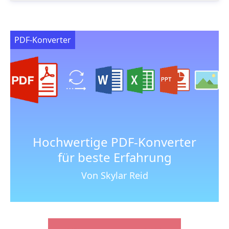
PDF-Konverter
Hochwertige PDF-Konverter
für beste Erfahrung
Von Skylar Reid