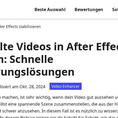
Beste Auswahl
Bewertungen
So
ter Effects stabilisieren
te Videos in After Effe
n: Schnelle
erungslösungen
lisiert am Okt. 28, 2024
Video-Enhancer
u machen, ist sehr wichtig, wenn dein Video gut aussehen
du willst eine spannende Szene zusammenstellen, die aus der
d schwer anzusehen. In diesem Fall ist es nützlich zu wissen
 In diesem Beitrag zeigen wir dir Schritt für Schritt, wie d