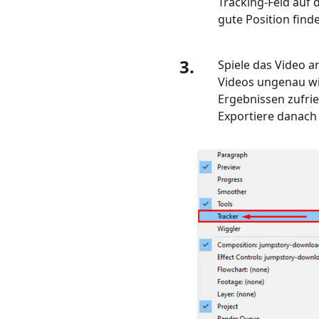
Tracking-Feld auf 
gute Position find
3.
Spiele das Video a
Videos ungenau wi
Ergebnissen zufried
Exportiere danach