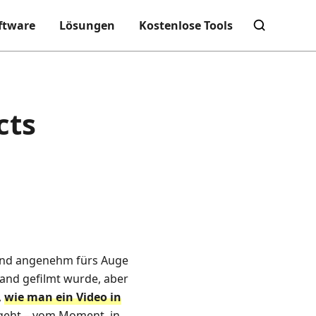
ftware
Lösungen
Kostenlose Tools
cts
 und angenehm fürs Auge
 Hand gefilmt wurde, aber
,
wie man ein Video in
as geht – vom Moment, in