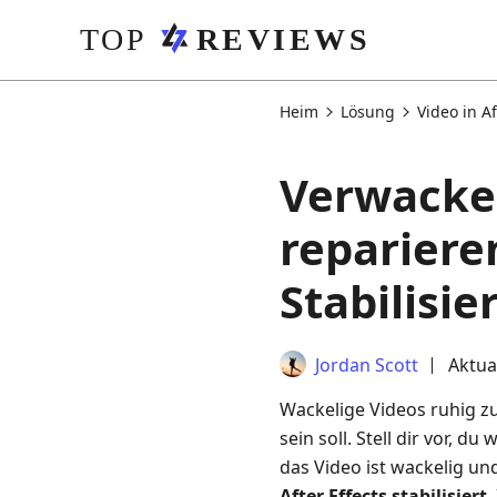
Heim
Lösung
Video in Af
Verwackel
repariere
Stabilisi
Jordan Scott
Aktua
Wackelige Videos ruhig z
sein soll. Stell dir vor, 
das Video ist wackelig un
After Effects stabilisiert
.