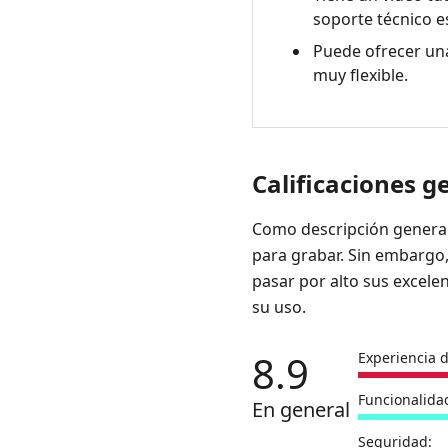
soporte técnico e
iSpring
Puede ofrecer un
4.
muy flexible.
Preguntas
frecuentes
5.
La
Calificaciones g
mejor
grabadora
Como descripción general
de
para grabar. Sin embargo,
pantalla
pasar por alto sus excel
alternativa:
su uso.
AnyMP4
8.9
Experiencia d
Funcionalida
En general
Seguridad: