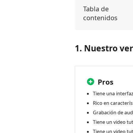
Tabla de
contenidos
1.
Nuestro
veredicto
1. Nuestro ve
2.
¿Qué
es
un
grabador
Pros
de
pantalla
Tiene una interfa
iSpring?
Rico en caracterís
3.
Grabación de audi
Grabador
Tiene un video tu
de
Tiene un video tu
pantalla