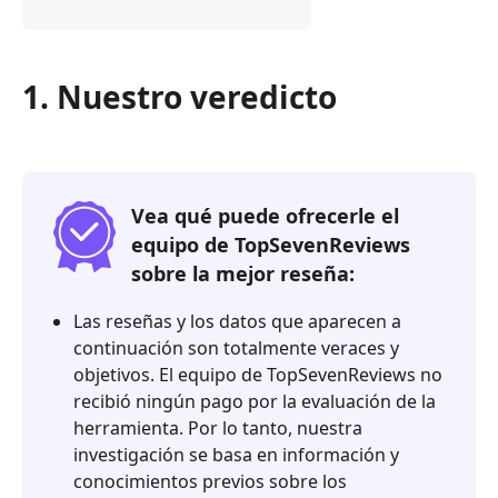
1.
Nuestro
veredicto
1. Nuestro veredicto
2.
¿Qué
es
el
reproductor
Vea qué puede ofrecerle el
de
equipo de TopSevenReviews
Blu-
sobre la mejor reseña:
ray
Tipard?
Las reseñas y los datos que aparecen a
continuación son totalmente veraces y
3.
objetivos. El equipo de TopSevenReviews no
Reseña
recibió ningún pago por la evaluación de la
Tipard
herramienta. Por lo tanto, nuestra
4.
investigación se basa en información y
Preguntas
conocimientos previos sobre los