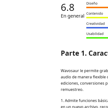
Características
6.8
Diseño
de
Wavosaur
Contenido
En general
Parte
Creatividad
2.
Pros
Usabilidad
de
Wavosaur
Parte 1. Cara
Parte
3.
Contras
Wavosaur le permite graba
de
audio de manera flexible 
Wavosaur
ediciones, conversiones po
Parte
remuestreo.
4.
Alternativas
1. Admite funciones básica
a
en un nuevo archivo, recor