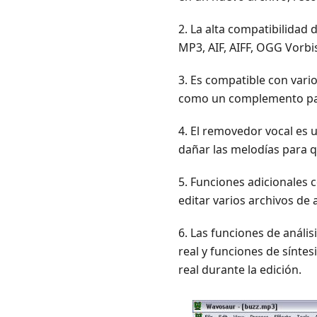
Wavosaur
Parte
2. La alta compatibilidad
5.
MP3, AIF, AIFF, OGG Vorbis
Preguntas
frecuentes
3. Es compatible con var
sobre
como un complemento par
Wavosaur
4. El removedor vocal es 
dañar las melodías para 
5. Funciones adicionales
editar varios archivos de
6. Las funciones de anális
real y funciones de sínte
real durante la edición.