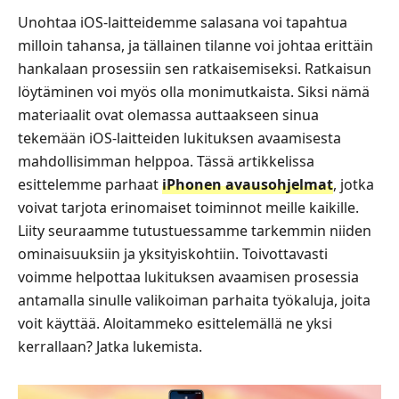
Unohtaa iOS‑laitteidemme salasana voi tapahtua
milloin tahansa, ja tällainen tilanne voi johtaa erittäin
hankalaan prosessiin sen ratkaisemiseksi. Ratkaisun
löytäminen voi myös olla monimutkaista. Siksi nämä
materiaalit ovat olemassa auttaakseen sinua
tekemään iOS‑laitteiden lukituksen avaamisesta
mahdollisimman helppoa. Tässä artikkelissa
esittelemme parhaat
iPhonen avausohjelmat
, jotka
voivat tarjota erinomaiset toiminnot meille kaikille.
Liity seuraamme tutustuessamme tarkemmin niiden
ominaisuuksiin ja yksityiskohtiin. Toivottavasti
voimme helpottaa lukituksen avaamisen prosessia
antamalla sinulle valikoiman parhaita työkaluja, joita
voit käyttää. Aloitammeko esittelemällä ne yksi
kerrallaan? Jatka lukemista.