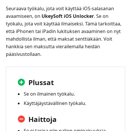
Seuraava työkalu, jota voit käyttää iOS‑salasanan
avaamiseen, on
UkeySoft iOS Unlocker
. Se on
työkalu, jota voit käyttää ilmaiseksi. Tämä tarkoittaa,
että iPhonen tai iPadin lukituksen avaaminen on nyt
mahdollista ilman, että maksat senttiäkään. Voit
hankkia sen maksutta vierailemalla heidän
pääsivustollaan.
Plussat
Se on ilmainen työkalu.
Käyttäjäystävällinen työkalu.
Haittoja
Se ei tarjoa niin paljon ominaisuuksia.