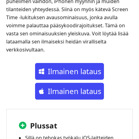
puhelimen vaihdon, iPhonen myynnin ja muiden
tilanteiden yhteydessä. Siinä on myös kätevä Screen
Time ‑lukituksen avausominaisuus, jonka avulla
voimme palauttaa pääsykoodirajoitukset. Tämä on
vasta sen ominaisuuksien yleiskuva. Voit löytää lisää
lataamalla sen ilmaiseksi heidän viralliselta
verkkosivultaan.
Ilmainen lataus
Ilmainen lataus
Plussat
Sillä on tehokas työkalu iOS-laitteiden