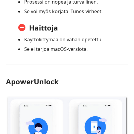
Prosessi on nopea ja turvallinen.
Se voi myös korjata iTunes-virheet.
Haittoja
Käyttöliittymää on vähän opetettu.
Se ei tarjoa macOS-versiota.
ApowerUnlock