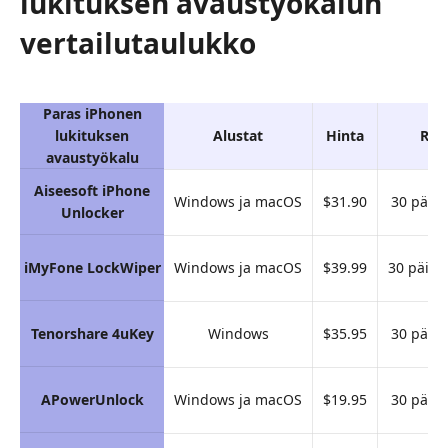
lukituksen avaustyökalun
vertailutaulukko
Paras iPhonen
lukituksen
Alustat
Hinta
Rah
avaustyökalu
Aiseesoft iPhone
Windows ja macOS
$31.90
30 päivä
Unlocker
iMyFone LockWiper
Windows ja macOS
$39.99
30 päivä
Tenorshare 4uKey
Windows
$35.95
30 päivä
APowerUnlock
Windows ja macOS
$19.95
30 päivä