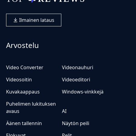
Ilmainen lataus
Arvostelu
Video Converter
Videonauhuri
Videosoitin
Videoeditori
Kuvakaappaus
Windows-vinkkejä
Puhelimen lukituksen
avaus
AI
Äänen tallennin
Näytön peili
Elokuvat
Pelit