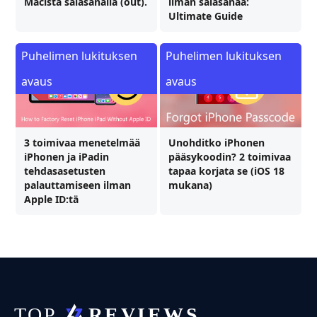
Macista salasanalla (out).
ilman salasanaa:
Ultimate Guide
Puhelimen lukituksen
Puhelimen lukituksen
avaus
avaus
3 toimivaa menetelmää
Unohditko iPhonen
iPhonen ja iPadin
pääsykoodin? 2 toimivaa
tehdasasetusten
tapaa korjata se (iOS 18
palauttamiseen ilman
mukana)
Apple ID:tä