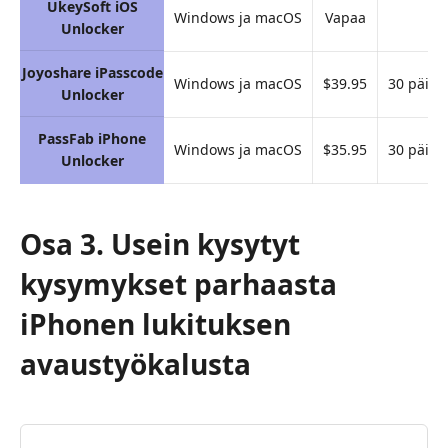
UkeySoft iOS
Windows ja macOS
Vapaa
E
Unlocker
Joyoshare iPasscode
Windows ja macOS
$39.95
30 päivä
Unlocker
PassFab iPhone
Windows ja macOS
$35.95
30 päivä
Unlocker
Osa 3. Usein kysytyt
kysymykset parhaasta
iPhonen lukituksen
avaustyökalusta