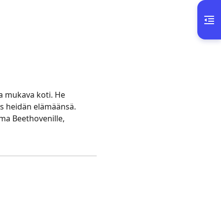
a mukava koti. He
yös heidän elämäänsä.
lma Beethovenille,