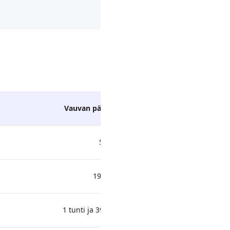
Vauvan päivä ulkona
5
1994
1 tunti ja 39 minuuttia