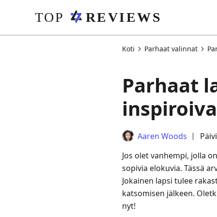
Koti
Parhaat valinnat
Par
Parhaat l
inspiroiv
Aaren Woods
Päiv
Jos olet vanhempi, jolla o
sopivia elokuvia. Tässä a
Jokainen lapsi tulee rakas
katsomisen jälkeen. Olet
nyt!