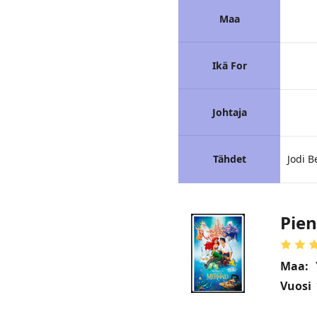
Maa
Ikä For
Johtaja
Tähdet
Jodi B
Pien
Maa:
Vuosi