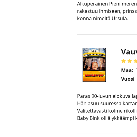
Alkuperäinen Pieni merenn
rakastuu ihmiseen, prinssi
konna nimeltä Ursula.
Vau
Maa:
Vuosi
Paras 90-luvun elokuva la
Hän asuu suuressa kartano
Valitettavasti kolme rikol
Baby Bink oli älykkäämpi k