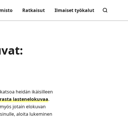
misto
Ratkaisut
Ilmaiset työkalut
vat:
 katsoa heidän ikäisilleen
rasta lastenelokuvaa
.
e myös jotain elokuvan
inulle, aloita lukeminen