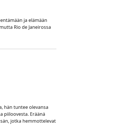
t lentämään ja elämään
, mutta Rio de Janeirossa
a, hän tuntee olevansa
a piiloovesta. Eräänä
-isän, jotka hemmottelevat