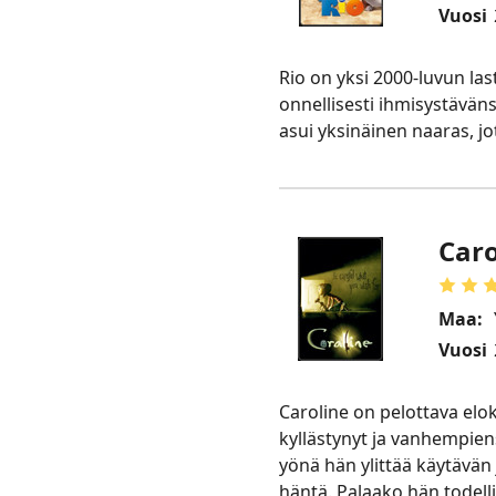
Vuosi
Rio on yksi 2000-luvun la
onnellisesti ihmisystäväns
asui yksinäinen naaras, jo
Caro
Maa:
Vuosi
Caroline on pelottava elo
kyllästynyt ja vanhempien
yönä hän ylittää käytävän
häntä. Palaako hän todel