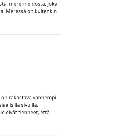
ista, merenneidosta, joka
ssa. Meressä on kuitenkin
lä on rakastava vanhempi.
lisilla sivuilla.
e eivät tienneet, että