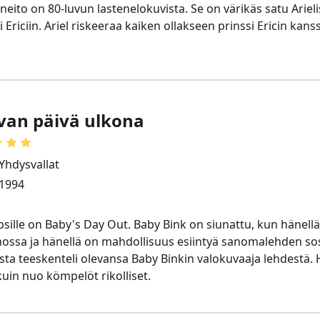
eito on 80-luvun lastenelokuvista. Se on värikäs satu Ariel
 Ericiin. Ariel riskeeraa kaiken ollakseen prinssi Ericin kan
van päivä ulkona
Yhdysvallat
1994
psille on Baby's Day Out. Baby Bink on siunattu, kun hänel
ssa ja hänellä on mahdollisuus esiintyä sanomalehden sosiaa
lista teeskenteli olevansa Baby Binkin valokuvaaja lehdestä. H
uin nuo kömpelöt rikolliset.