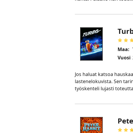
Tur
Maa:
Vuosi
Jos haluat katsoa hauskaa 
lastenelokuvista. Sen tari
työskenteli lujasti toteu
Pete