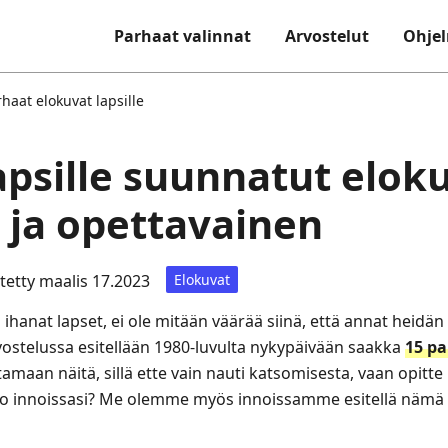
Parhaat valinnat
Arvostelut
Ohjel
haat elokuvat lapsille
apsille suunnatut eloku
a ja opettavainen
itetty maalis 17.2023
Elokuvat
n ihanat lapset, ei ole mitään väärää siinä, että annat heidän
rvostelussa esitellään 1980‑luvulta nykypäivään saakka
15 pa
tamaan näitä, sillä ette vain nauti katsomisesta, vaan opitt
ko innoissasi? Me olemme myös innoissamme esitellä nämä s