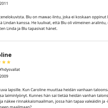
2011
stenelokuvista. Blu on mawac-lintu, joka ei koskaan oppinu
ä Lindan kanssa. He luulivat, että Blu oli viimeinen aralintu
ten Linda ja Blu tapasivat hänet.
line
Yhdysvallat
2009
kuva lapsille. Kun Caroline muuttaa heidän vanhaan taloons
sa laiminlyönyt. Kunnes hän sai tietää heidän vanhan talons
 ja näkee rinnakkaismaailman, jossa hän tapaa valeäidin ja 
liseen maailmaan?