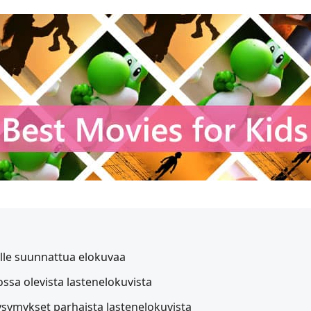
ille suunnattua elokuvaa
lossa olevista lastenelokuvista
kysymykset parhaista lastenelokuvista