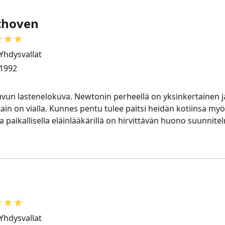
thoven
Yhdysvallat
1992
vun lastenelokuva. Newtonin perheellä on yksinkertainen j
tain on vialla. Kunnes pentu tulee paitsi heidän kotiinsa m
paikallisella eläinlääkärillä on hirvittävän huono suunnite
Yhdysvallat