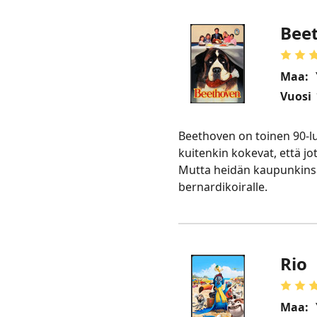
Bee
Maa:
Vuosi
Beethoven on toinen 90-lu
kuitenkin kokevat, että jo
Mutta heidän kaupunkinsa 
bernardikoiralle.
Rio
Maa: