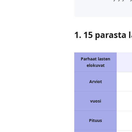
1. 15 parasta
Parhaat lasten
elokuvat
Arviot
vuosi
Pituus