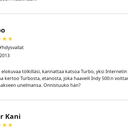
bo
Yhdysvallat
2013
elokuvaa tölkilläsi, kannattaa katsoa Turbo, yksi Interneti
na kertoo Turbosta, etanosta, joka haaveili Indy 500:n voit
ttaakseen unelmansa. Onnistuuko hän?
r Kani