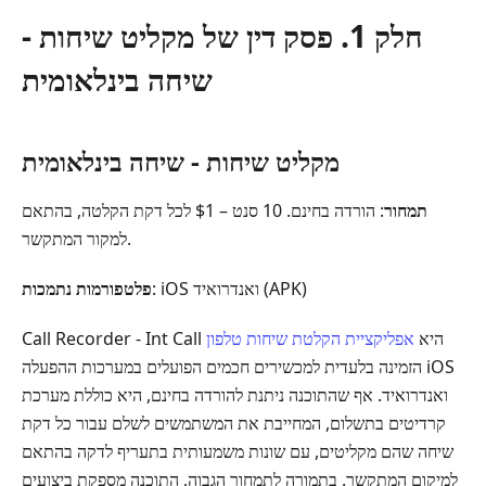
פסק
חלק 1. פסק דין של מקליט שיחות -
דין
של
שיחה בינלאומית
מקליט
שיחות
-
מקליט שיחות - שיחה בינלאומית
שיחה
בינלאומית
תמחור
: הורדה בחינם. 10 סנט – $1 לכל דקת הקלטה, בהתאם
חלק
למקור המתקשר.
2.
איך
: iOS ואנדרואיד (APK)
פלטפורמות נתמכות
אנחנו
בודקים
Call Recorder - Int Call היא
אפליקציית הקלטת שיחות טלפון
ודירוגים
הזמינה בלעדית למכשירים חכמים הפועלים במערכות ההפעלה iOS
כלליים
ואנדרואיד. אף שהתוכנה ניתנת להורדה בחינם, היא כוללת מערכת
חלק
קרדיטים בתשלום, המחייבת את המשתמשים לשלם עבור כל דקת
3.
שיחה שהם מקליטים, עם שונות משמעותית בתעריף לדקה בהתאם
מקליט
למיקום המתקשר. בתמורה לתמחור הגבוה, התוכנה מספקת ביצועים