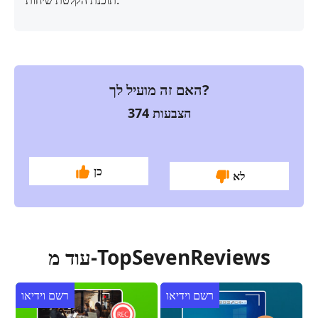
האם זה מועיל לך?
הצבעות
374
כן
לא
עוד מ-TopSevenReviews
רשם וידיאו
רשם וידיאו