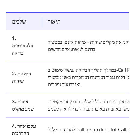
תיאור
שלבים
1.
בדקנו את מקליט שיחות - שיחות אינט. במכשיר iOS ואנדרואיד. למרבה המזל, האפליקציה מציעה זיכוי הקלטה
פלטפורמות
בחינם למשתמשים חדשים.
בדיקה
במהלך תהליך הבדיקה נעשה שימוש ב-Call Recorder – Int Call כדי להקליט שיחה בינלאומית מארה"ב
2. הקלטת
י דקות עבור המדינות המוזכרות בשני מכשירי iOS
שיחות
ואנדרואיד נפרדים.
 סמך בהירות הצליל שלהן באופן אובייקטיבי.
3. איכות
שמע מוקלט
4. עקבו אחר
למרבה המזל, ל-Call Recorder - Int Call יש אתר רשמי הכולל הדרכות הקלטה מרובות. כדי לבדוק את יכולת
ההדרכות