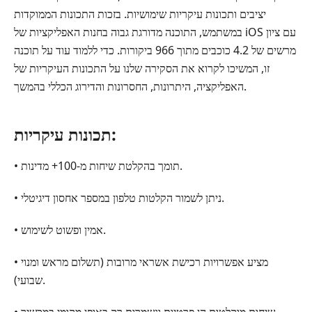
שיחות
יציבים ותכונות עיקריות שימושיות. בזכות התכונות הממוקדות
-
במשתמש, התוכנה מדורגת גבוה בחנות האפליקציות של iOS עם ציון
סקירת
מרשים של 4.2 כוכבים מתוך 966 ביקורות. כדי ללמוד עוד על תוכנה
שיחות
זו, המשיכו לקרוא את הסקירה שלנו על התכונות העיקריות של
אינט
האפליקציה, היתרונות, החסרונות והדירוג הכללי בהמשך.
חלק
4.
תכונות עיקריות:
האלטרנטיבה
הטובה
• תומך בהקלטת שיחות מ-100+ מדינות.
ביותר
למקליט
• ניתן לשמור הקלטות טלפון במספר אחסון דיגיטלי.
שיחות
-
• אמין ופשוט לשימוש.
שיחה
בינלאומית
• מציע אפשרויות רכישת אשראי מרובות (תשלום מראש ומנוי
חלק
שבועי).
5.
שאלות
• שיחות מוקלטות הן פרטיות ונשמרות רק באופן מקומי במכשיר.