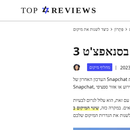
פִּתָרוֹן
 בסנאפצ'ט
מחליף מיקום
העדכון האחרון של Snapchat כולל פונקציית שיתוף מיקום חדשה. מפת Snap מאפשרת לך לדעת היכן נמצאים אנשי הקשר שלך ב-
עם זאת, הוא עלול לגרום לבעיות
אים. במקרה כזה,