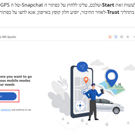
ולחבר את האייפון שלכם. ניתן לעשות זאת
Start
כדי לשנות את מיקום ה‑GPS של ה‑Snapchat שלכם, עלינו ללחוץ על כפתור ה‑
Trust
באמצעות כבל USB. לאחר החיבור, יופיע חלון קופץ באייפון; אנא לחצו על כפתור ה‑