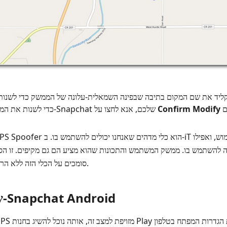
הקליד את שם המקום בתיבה שבפינה השמאלית‑עלונה של הממשק כדי לשנות
Confirm Modify
Snapchat. כדי לשנות את המיקום של ה‑Snapchat שלכם, אנא לחצו על
להשתמש בו. ממשק המשתמש והתכונות שהוא מציע הם גם מקיפים. זו ה
סומכים על הכלי הזה ללא הרף, וגם אתה יכול להיות אחד מהם.
שיטה 2. שנה מיקום ב-Snapchat Android