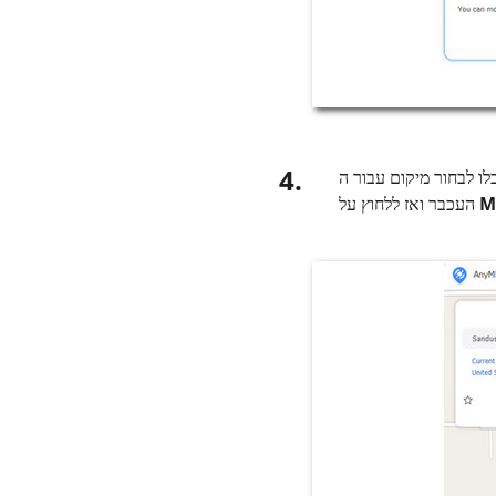
4.
Sn שלכם לשינוי, ללחוץ עליו בעזרת
M
העכבר ואז ללחוץ על