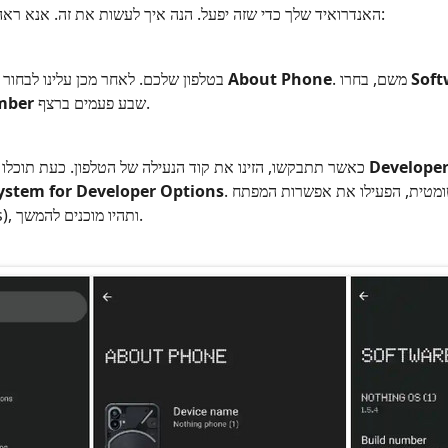
האנדרואיד שלך כדי שזה יפעל. הנה איך לעשות את זה. אנא ראה את הצעדים שעלינו לנקוט להלן:
Soft
. משם, בחרו
About Phone
בטלפון שלכם. לאחר מכן עלינו לבחור
שבע פעמים ברצף.
mber
Develope
כאשר תתבקשו, הזינו את קוד הנעילה של הטלפון. כעת תוכלו להגיע לדף ההגדרות של
. אם הוא לא הופעל אוטומטית, הפעילו את אפשרות המפתח
ystem for Developer Options
(Developer options), ותהיו מוכנים להמשך.