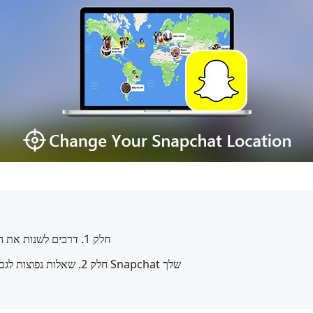
חלק 1. דרכים לשנות את המיקום שלך בסנאפצ'ט
חלק 2. שאלות נפוצות לגבי איך לשנות את מיקום Snapchat שלך