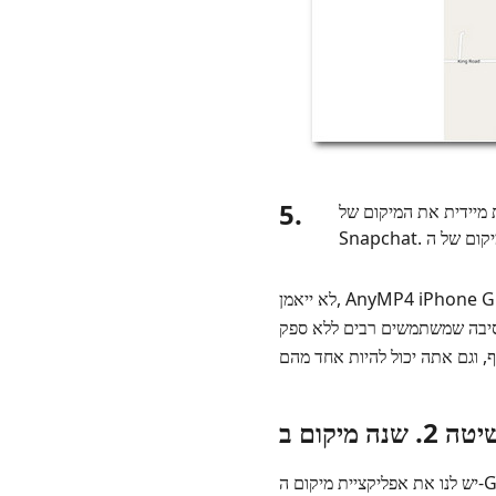
5.
 מיידית את המיקום של
לא ייאמן, AnyMP4 iPhone GPS Spoofer הוא כלי מדהים שאנחנו יכולים להשתמש בו. ב-iT ניכר גם שהכלי קל מאוד לשימוש, ואפילו
סיבה שמשתמשים רבים ללא ספק
יש לנו את אפליקציית מיקום ה-GPS מזויפת למצב זה, אותה נוכל להשיג בחנות Play שלנו. עליך להפעיל את הגדרות המפתח בטלפון