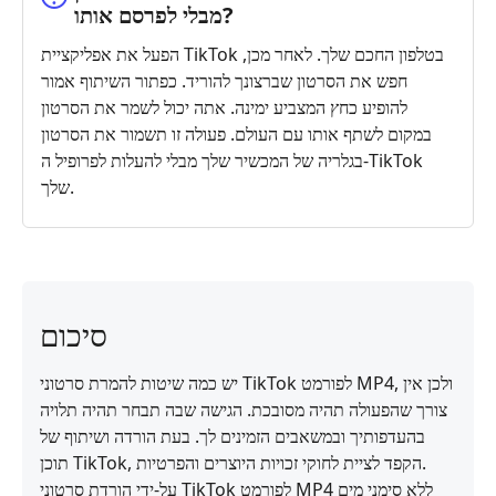
מבלי לפרסם אותו?
הפעל את אפליקציית TikTok בטלפון החכם שלך. לאחר מכן,
חפש את הסרטון שברצונך להוריד. כפתור השיתוף אמור
להופיע כחץ המצביע ימינה. אתה יכול לשמר את הסרטון
במקום לשתף אותו עם העולם. פעולה זו תשמור את הסרטון
בגלריה של המכשיר שלך מבלי להעלות לפרופיל ה-TikTok
שלך.
סיכום
יש כמה שיטות להמרת סרטוני TikTok לפורמט MP4, ולכן אין
צורך שהפעולה תהיה מסובכת. הגישה שבה תבחר תהיה תלויה
בהעדפותיך ובמשאבים הזמינים לך. בעת הורדה ושיתוף של
תוכן TikTok, הקפד לציית לחוקי זכויות היוצרים והפרטיות.
על‑ידי הורדת סרטוני TikTok לפורמט MP4 ללא סימני מים