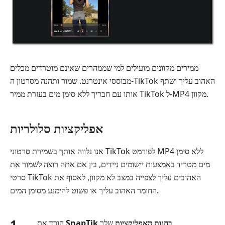
ממירים מקוונים מועילים למי שממהרים שאינם מוטרדים מכלים
מבוססי אינטרנט. שמור ותהנה מסרטון ה-TikTok האהוב עליך ושתף
אותו עם חבריך ללא סימן מים בעזרת ממיר TikTok ל-MP4 מקוון.
אפליקציות סלולריות
אנו נלווה אותך בשמירת סרטוני TikTok לפורמט MP4 ללא סימן
מים מטריד באמצעות יישומים ניידים, בין אם אתה רוצה לשמור את
סרטי TikTok האהובים עליך לצפייה במצב לא מקוון, לאסוף את
החומר האהוב עליך או פשוט להימנע מסימן המים.
1.
שלך.
SnapTik בחנות האפליקציות
הורד את