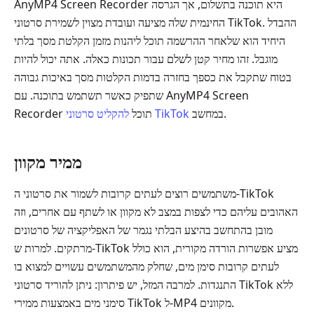
AnyMP4 Screen Recorder היא תוכנה בתשלום, אך הגרסה
החינמית שלה מציעה ועובדת מצוין לשמירת סרטוני TikTok. ההבדל
היחיד הוא שלאחר ההרשמה תוכל ליהנות מזמן הקלטת מסך בלתי
מוגבל. זהו מחיר קטן לשלם עבור תכונות כאלה. אתה יכול להיות
בטוח שתקבל את כספך בחזרה בדמות הקלטות מסך באיכות גבוהה
שתפיק כאשר תשתמש בתוכנה. עם AnyMP4 Screen
במחשב.
להקליט סרטוני TikTok
Recorder תוכל
ממיר מקוון
משתמשים רוצים לעתים קרובות לשמור את סרטוני ה-TikTok
האהובים עליהם כדי לצפות במצב לא מקוון או לשתף עם אחרים, וזה
מובן בהתחשב בהיצע הבלתי נגמר של האפליקציה של סרטונים
מרתקים. למרות ש-TikTok מציע אפשרות הורדה מקורית, הוא כולל
לעתים קרובות סימן מים, שחלק מהמשתמשים עשויים למצוא בו
התנגדות. למרבה המזל, יש פיתרון: ניתן להוריד סרטוני TikTok ללא
סימני מים באמצעות ממירי TikTok ל-MP4 מקוונים.