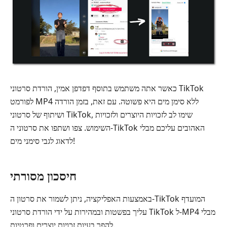
כאשר אתה משתמש בתוסף דפדפן אמין, הורדת סרטוני TikTok
לפורמט MP4 ללא סימן מים היא פשוטה. עם זאת, בזמן הורדה
ושיתוף של סרטוני TikTok, שימו לב לזכויות היוצרים ולזכויות
השימוש. צפו ושתפו את סרטוני ה-TikTok האהובים עליכם מבלי
לדאוג לגבי סימני מים!
חיסכון מסורתי
באמצעות האפליקציה, ניתן לשמור את סרטון ה-TikTok המועדף
עליך בפשטות ובמהירות על ידי הורדת סרטוני TikTok ל-MP4 מבלי
להפר בעיות זכויות יוצרים ופרטיות.