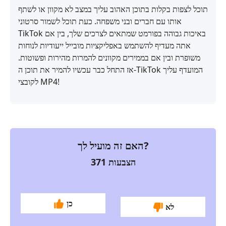
תוכל לצפות בקלות בתוכן האהוב עליך במצב לא מקוון או לשתף
אותו עם חברים ובני משפחה. כעת תוכל לשמור סרטוני
TikTok באיכות גבוהה בפורמט שמתאים לצרכים שלך, בין אם
אתה מעדיף להשתמש באפליקציות מובייל ייעודיות לנוחות
משופרת ובין אם בממירים מקוונים להמרות מהירות ופשוטות.
אז התחל כבר עכשיו להמיר את תוכן ה‑TikTok המועדף עליך
לקובצי MP4!
האם זה מועיל לך?
הצבעות
371
כן
לא