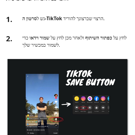
1.
הרצוי שברצונך להוריד.
סרטון ה‑TikTok
גש ל
2.
לחץ על
כפתור השיתוף
ולאחר מכן לחץ על
שמור וידאו
כדי
לשמור במכשיר שלך.