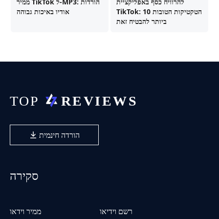
להרוויח כסף באפליקציית
ממיר TikTok ל-MP3: הורדות
TikTok: 10 הטקטיקות הטובות
אודיו באיכות גבוהה
ביותר להבטיח זאת
הורדה חינמית
סקירה
רשם וידיאו
ממיר וידאו