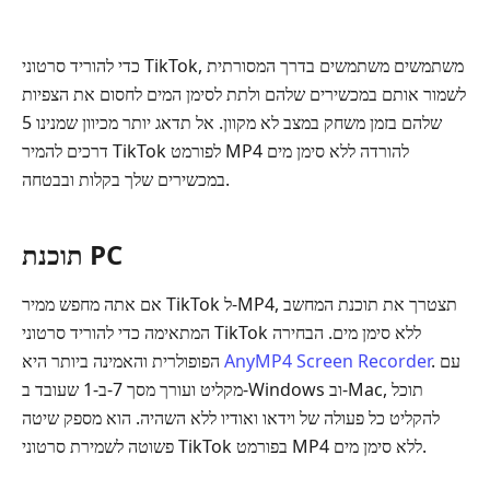
כדי להוריד סרטוני TikTok, משתמשים משתמשים בדרך המסורתית
לשמור אותם במכשירים שלהם ולתת לסימן המים לחסום את הצפיות
שלהם בזמן משחק במצב לא מקוון. אל תדאג יותר מכיוון שמנינו 5
דרכים להמיר TikTok לפורמט MP4 להורדה ללא סימן מים
במכשירים שלך בקלות ובבטחה.
תוכנת PC
אם אתה מחפש ממיר TikTok ל‑MP4, תצטרך את תוכנת המחשב
המתאימה כדי להוריד סרטוני TikTok ללא סימן מים. הבחירה
. עם
AnyMP4 Screen Recorder
הפופולרית והאמינה ביותר היא
מקליט ועורך מסך 7‑ב‑1 שעובד ב‑Windows וב‑Mac, תוכל
להקליט כל פעולה של וידאו ואודיו ללא השהיה. הוא מספק שיטה
פשוטה לשמירת סרטוני TikTok בפורמט MP4 ללא סימן מים.