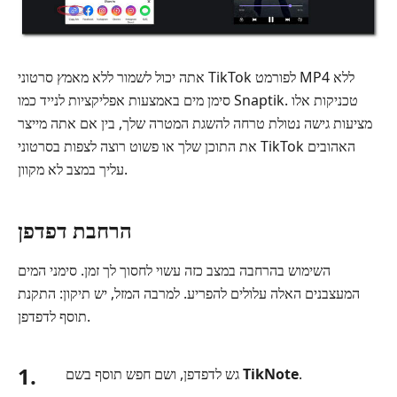
אתה יכול לשמור ללא מאמץ סרטוני TikTok לפורמט MP4 ללא
סימן מים באמצעות אפליקציות לנייד כמו Snaptik. טכניקות אלו
מציעות גישה נטולת טרחה להשגת המטרה שלך, בין אם אתה מייצר
את התוכן שלך או פשוט רוצה לצפות בסרטוני TikTok האהובים
עליך במצב לא מקוון.
הרחבת דפדפן
השימוש בהרחבה במצב כזה עשוי לחסוך לך זמן. סימני המים
המעצבנים האלה עלולים להפריע. למרבה המזל, יש תיקון: התקנת
תוסף לדפדפן.
1.
.
TikNote
גש לדפדפן, ושם חפש תוסף בשם