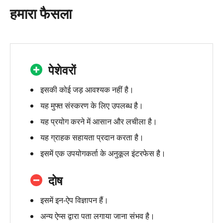
जीपीएस
हमारा फैसला
जॉयस्टिक
क्या
है
जीपीएस
पेशेवरों
जॉयस्टिक
समीक्षा
इसकी कोई जड़ आवश्यक नहीं है।
जीपीएस
यह मुफ्त संस्करण के लिए उपलब्ध है।
जॉयस्टिक
यह प्रयोग करने में आसान और लचीला है।
के
अक्सर
यह ग्राहक सहायता प्रदान करता है।
पूछे
इसमें एक उपयोगकर्ता के अनुकूल इंटरफेस है।
जाने
वाले
दोष
प्रश्न
इसमें इन-ऐप विज्ञापन हैं।
वैकल्पिक
-
अन्य ऐप्स द्वारा पता लगाया जाना संभव है।