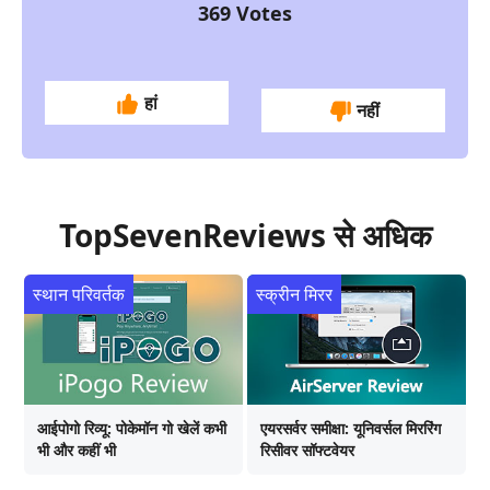
369
Votes
हां
नहीं
TopSevenReviews से अधिक
स्थान परिवर्तक
स्क्रीन मिरर
आईपोगो रिव्यू: पोकेमॉन गो खेलें कभी
एयरसर्वर समीक्षा: यूनिवर्सल मिररिंग
भी और कहीं भी
रिसीवर सॉफ्टवेयर