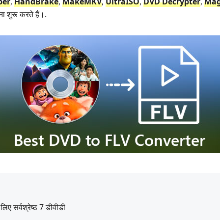
per
,
HandBrake
,
MakeMKV
,
UltraISO
,
DVD Decrypter
,
Mag
ा शुरू करते हैं।.
िए सर्वश्रेष्ठ 7 डीवीडी