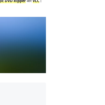
ic DVD Ripper
और
VLC
।