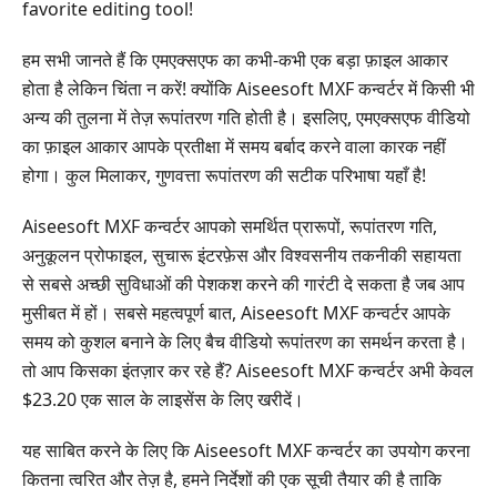
favorite editing tool!
HD
वीडियो
हम सभी जानते हैं कि एमएक्सएफ का कभी-कभी एक बड़ा फ़ाइल आकार
कनवर्टर
होता है लेकिन चिंता न करें! क्योंकि Aiseesoft MXF कन्वर्टर में किसी भी
डीलक्स
अन्य की तुलना में तेज़ रूपांतरण गति होती है। इसलिए, एमएक्सएफ वीडियो
भाग
का फ़ाइल आकार आपके प्रतीक्षा में समय बर्बाद करने वाला कारक नहीं
4.
होगा। कुल मिलाकर, गुणवत्ता रूपांतरण की सटीक परिभाषा यहाँ है!
Convertmxfffiles.com
भाग
Aiseesoft MXF कन्वर्टर आपको समर्थित प्रारूपों, रूपांतरण गति,
5.
अनुकूलन प्रोफाइल, सुचारू इंटरफ़ेस और विश्वसनीय तकनीकी सहायता
एक्रोक
से सबसे अच्छी सुविधाओं की पेशकश करने की गारंटी दे सकता है जब आप
एमएक्सएफ
मुसीबत में हों। सबसे महत्वपूर्ण बात, Aiseesoft MXF कन्वर्टर आपके
कनवर्टर
समय को कुशल बनाने के लिए बैच वीडियो रूपांतरण का समर्थन करता है।
तो आप किसका इंतज़ार कर रहे हैं? Aiseesoft MXF कन्वर्टर अभी केवल
भाग
6.
$23.20 एक साल के लाइसेंस के लिए खरीदें।
वीएलसी
यह साबित करने के लिए कि Aiseesoft MXF कन्वर्टर का उपयोग करना
मीडिया
प्लेयर
कितना त्वरित और तेज़ है, हमने निर्देशों की एक सूची तैयार की है ताकि