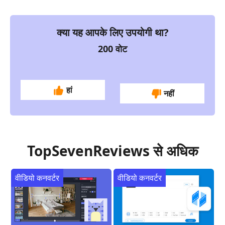
क्या यह आपके लिए उपयोगी था?
200
वोट
हां
नहीं
TopSevenReviews से अधिक
वीडियो कनवर्टर
वीडियो कनवर्टर