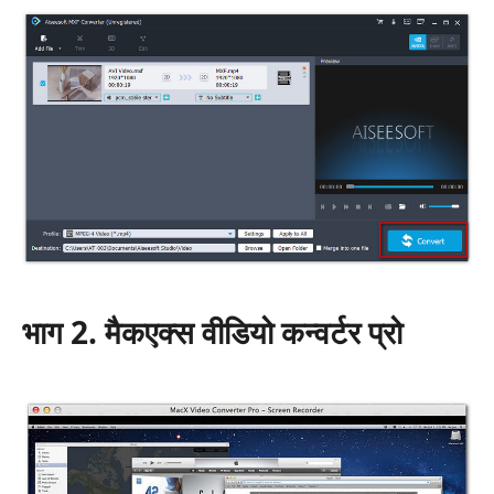
भाग 2. मैकएक्स वीडियो कन्वर्टर प्रो