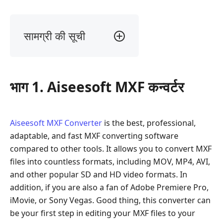
सामग्री की सूची
भाग
1.
Aiseesoft
भाग 1. Aiseesoft MXF कन्वर्टर
MXF
कन्वर्टर
भाग
Aiseesoft MXF Converter
is the best, professional,
2.
adaptable, and fast MXF converting software
मैकएक्स
compared to other tools. It allows you to convert MXF
वीडियो
files into countless formats, including MOV, MP4, AVI,
कन्वर्टर
प्रो
and other popular SD and HD video formats. In
addition, if you are also a fan of Adobe Premiere Pro,
भाग
iMovie, or Sony Vegas. Good thing, this converter can
3.
be your first step in editing your MXF files to your
WinX