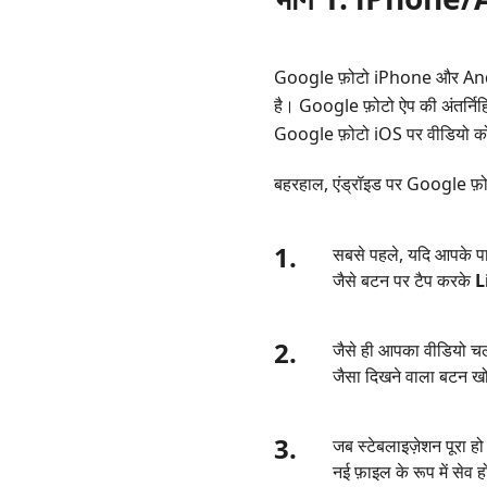
Google
फ़ोटो
में
Google फ़ोटो iPhone और Android
वीडियो
है। Google फ़ोटो ऐप की अंतर्नि
को
Google फ़ोटो iOS पर वीडियो को 
स्थिर
करें
बहरहाल, एंड्रॉइड पर Google फ़ोट
भाग
2.
1.
सबसे पहले, यदि आपके पा
डेस्कटॉप
जैसे बटन पर टैप करके
L
पर
Google
फ़ोटो
2.
जैसे ही आपका वीडियो चल
में
जैसा दिखने वाला बटन खो
वीडियो
को
3.
जब स्टेबलाइज़ेशन पूरा हो 
स्थिर
नई फ़ाइल के रूप में सेव
करें