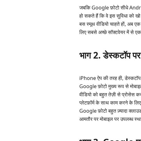
पेशेवर
जबकि Google फ़ोटो सीधे Android
Google
हो सकते हैं कि वे इस सुविधा को 
फ़ोटो
बस स्मूथ वीडियो चाहते हों, अब एक 
विकल्प
लिए सबसे अच्छे सॉफ़्टवेयर में से एक
भाग
5.
भाग 2. डेस्कटॉप पर
Google
फ़ोटो
में
iPhone ऐप की तरह ही, डेस्कटॉप 
वीडियो
Google फ़ोटो मुख्य रूप से मोबाइ
स्थिर
करने
वीडियो को बहुत तेज़ी से प्रोसेस
के
प्लेटफ़ॉर्म के साथ काम करने के 
बारे
Google फ़ोटो बहुत ज़्यादा क्लाउड
में
आमतौर पर मोबाइल पर उपलब्ध स्थान
अक्सर
पूछे
जाने