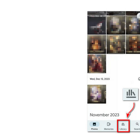
भाग
3.
Google
फ़ोटो
ऑनलाइन
में
वीडियो
को
स्थिर
करें
भाग
4.
वीडियो
को
स्थिर
करने
के
लिए