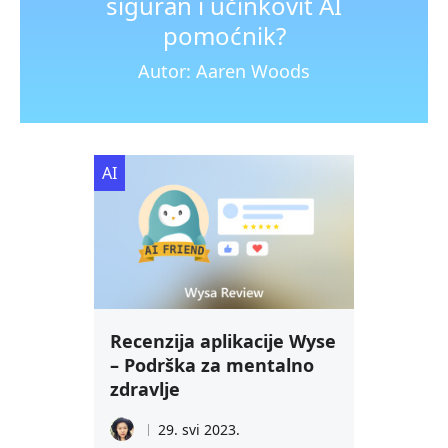
siguran i učinkovit AI
pomoćnik?
Autor: Aaren Woods
AI
Recenzija aplikacije Wyse
– Podrška za mentalno
zdravlje
29. svi 2023.