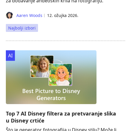
za dodavanje anđeoskih krila na fotografiju.
Aaren Woods
12. ožujka 2026.
Najbolji izbori
AI
Top 7 AI Disney filtera za pretvaranje slika
u Disney crtiće
Što je generator fotografija u Disney stilu? Može li