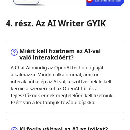
4. rész. Az AI Writer GYIK
Miért kell fizetnem az AI‑val
való interakcióért?
A Chat AI mindig az OpenAI technológiáját
alkalmazza. Minden alkalommal, amikor
interakcióba lép az AI-val, a szoftvernek le kell
kérnie a szervereket az OpenAI-tól, és a
fejlesztőknek ennek megfelelően kell fizetniük.
Ezért van a legtöbbjük további díjakkal.
Ki fogja váltani az AI az írókat?