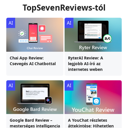
TopSevenReviews-tól
AI
AI
Chai App Review:
RyterAI Review: A
Csevegés AI Chatbottal
legjobb AI-író az
internetes weben
AI
AI
Google Bard Review –
A YouChat részletes
mesterséges intelligencia
áttekintése: Hihetetlen