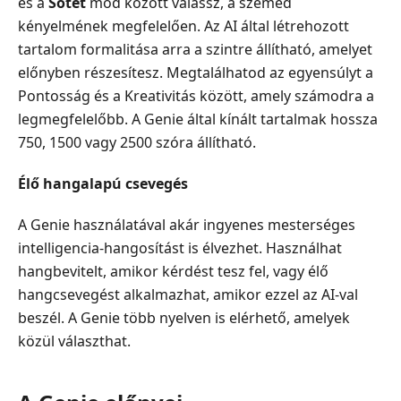
és a
Sötét
mód között válassz, a szemed
kényelmének megfelelően. Az AI által létrehozott
tartalom formalitása arra a szintre állítható, amelyet
előnyben részesítesz. Megtalálhatod az egyensúlyt a
Pontosság és a Kreativitás között, amely számodra a
legmegfelelőbb. A Genie által kínált tartalmak hossza
750, 1500 vagy 2500 szóra állítható.
Élő hangalapú csevegés
A Genie használatával akár ingyenes mesterséges
intelligencia-hangosítást is élvezhet. Használhat
hangbevitelt, amikor kérdést tesz fel, vagy élő
hangcsevegést alkalmazhat, amikor ezzel az AI-val
beszél. A Genie több nyelven is elérhető, amelyek
közül választhat.