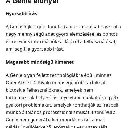
A Genie előnyei
Gyorsabb írás
A Genie fejlett gépi tanulási algoritmusokat használ a
nagy mennyiségű adat gyors elemzésére, és pontos
és releváns információkkal látja el a felhasználókat,
ami segíti a gyorsabb írást.
Magasabb minőségű kimenet
A Genie olyan fejlett technológiákra épül, mint az
OpenAI GPT-4. Kiváló minőségű írott tartalmat
biztosít a felhasználóknak, amelyek nem
tartalmaznak helyesírási, nyelvtani hibákat és egyéb
gyakori problémákat, amelyek ronthatják az írásbeli
munka általános professzionalizmusát. Ezenkívül a
Genie nem generál ellentmondásos tartalmat,
például gyűlöletkeltő, erőszakos vagy szexuális