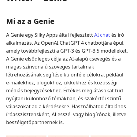
Mi az a Genie
A Genie egy Silky Apps által fejlesztett
AI chat
és író
alkalmazás. Az OpenAI ChatGPT 4 chatbotjára épül,
amely továbbfejleszti a GPT‑3 és GPT‑3.5 modelleket.
A Genie elsődleges célja az AI‑alapú csevegés és a
magas színvonalú szöveges tartalmak
létrehozásának segítése különféle célokra, például
e‑mailekhez, blogokhoz, cikkekhez és közösségi
médiás bejegyzésekhez. Értékes meglátásokat tud
nyújtani különböző témákban, és szakértői szintű
válaszokat ad a kérdésekre. Használhatod általános
íróasszisztensként, AI esszé‑ vagy blogírónak, illetve
beszélgetőpartnernek is.