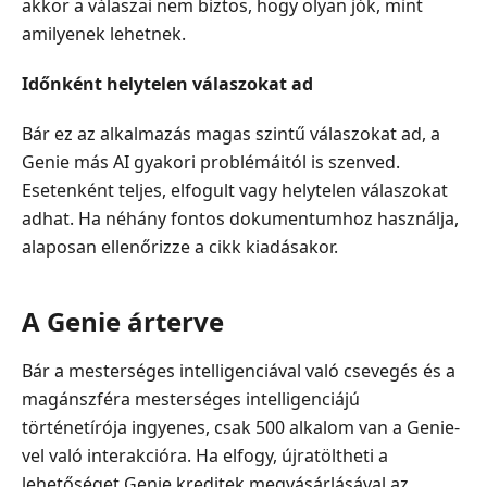
akkor a válaszai nem biztos, hogy olyan jók, mint
amilyenek lehetnek.
Időnként helytelen válaszokat ad
Bár ez az alkalmazás magas szintű válaszokat ad, a
Genie más AI gyakori problémáitól is szenved.
Esetenként teljes, elfogult vagy helytelen válaszokat
adhat. Ha néhány fontos dokumentumhoz használja,
alaposan ellenőrizze a cikk kiadásakor.
A Genie árterve
Bár a mesterséges intelligenciával való csevegés és a
magánszféra mesterséges intelligenciájú
történetírója ingyenes, csak 500 alkalom van a Genie-
vel való interakcióra. Ha elfogy, újratöltheti a
lehetőséget Genie kreditek megvásárlásával az