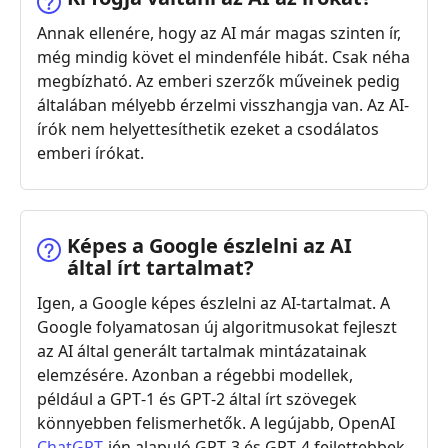
Annak ellenére, hogy az AI már magas szinten ír,
még mindig követ el mindenféle hibát. Csak néha
megbízható. Az emberi szerzők műveinek pedig
általában mélyebb érzelmi visszhangja van. Az AI-
írók nem helyettesíthetik ezeket a csodálatos
emberi írókat.
Képes a Google észlelni az AI
által írt tartalmat?
Igen, a Google képes észlelni az AI‑tartalmat. A
Google folyamatosan új algoritmusokat fejleszt
az AI által generált tartalmak mintázatainak
elemzésére. Azonban a régebbi modellek,
például a GPT‑1 és GPT‑2 által írt szövegek
könnyebben felismerhetők. A legújabb, OpenAI
ChatGPT
‑jén alapuló GPT‑3 és GPT‑4 fejlettebbek,