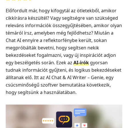
Előfordult már, hogy kifogytál az ötletekből, amikor
cikkírásra készültél? Vagy segítségre van szükséged
releváns információk összegyűjtésében, amikor olyan
témáról írsz, amelyben még fejlődhetsz? Miután a
Chat AI ennyire a reflektorfénybe került, sokan
megpróbálták bevetni, hogy segítsen nekik
bekezdéseket fogalmazni, vagy új inspirációt adjon
egy beszélgetés során. Ezek az
AI‑írók
gyorsan
tudnak információt gyűjteni, és logikus bekezdéseket
állítanak elő. Itt az AI Chat & AI Writer – Genie, egy
csúcsminőségű szoftver bemutatása következik,
hogy segítsünk a használatában.