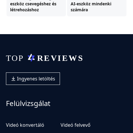
eszköz csevegéshez és
AI-eszköz mindenki
létrehozáshoz
számára
Ingyenes letöltés
Felülvizsgálat
Videó konvertáló
Videó felvevő