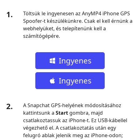
1.
Töltsük le ingyenesen az AnyMP4 iPhone GPS
Spoofer-t készülékünkre. Csak el kell érnünk a
webhelyüket, és telepítenünk kell a
számítógépére.
Ingyenes
letöltés
Ingyenes
letöltés
2.
A Snapchat GPS‑helyének módosításához
kattintsunk a
Start
gombra, majd
csatlakoztassuk az iPhone‑t. Ez USB‑kábellel
végezhető el. A csatlakoztatás után egy
felugró ablak jelenik meg az iPhone‑odon;