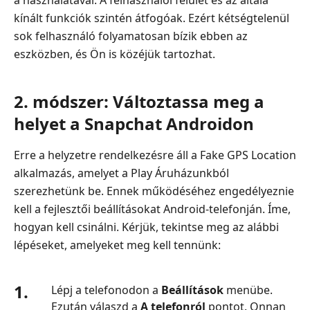
kínált funkciók szintén átfogóak. Ezért kétségtelenül
sok felhasználó folyamatosan bízik ebben az
eszközben, és Ön is közéjük tartozhat.
2. módszer: Változtassa meg a
helyet a Snapchat Androidon
Erre a helyzetre rendelkezésre áll a Fake GPS Location
alkalmazás, amelyet a Play Áruházunkból
szerezhetünk be. Ennek működéséhez engedélyeznie
kell a fejlesztői beállításokat Android-telefonján. Íme,
hogyan kell csinálni. Kérjük, tekintse meg az alábbi
lépéseket, amelyeket meg kell tennünk:
1.
Lépj a telefonodon a
Beállítások
menübe.
Ezután válaszd a
A telefonról
pontot. Onnan