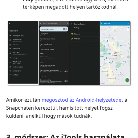
térképen megadott helyen tartózkodnál.
Amikor ezután
megosztod az Android‑helyzetedet
a
Snapchaten keresztül, hamisított helyet fogsz
küldeni, anélkül hogy mások tudnák.
3. módszer: Az iTools használata