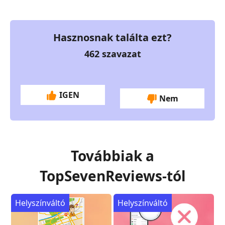
Hasznosnak találta ezt?
462
szavazat
IGEN
Nem
Továbbiak a
TopSevenReviews-tól
Helyszínváltó
Helyszínváltó