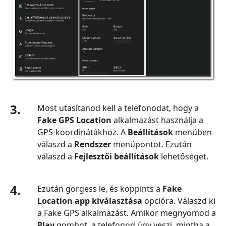
3.
Most utasítanod kell a telefonodat, hogy a
Fake GPS Location
alkalmazást használja a
GPS‑koordinátákhoz. A
Beállítások
menüben
válaszd a
Rendszer
menüpontot. Ezután
válaszd a
Fejlesztői beállítások
lehetőséget.
4.
Ezután görgess le, és koppints a
Fake
Location app kiválasztása
opcióra. Válaszd ki
a Fake GPS alkalmazást. Amikor megnyomod a
Play
gombot, a telefonod úgy veszi, mintha a