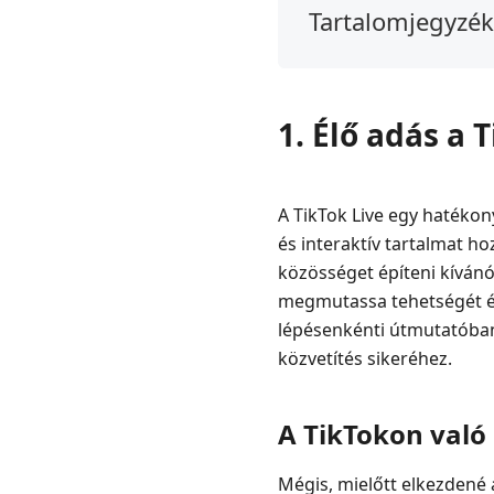
Tartalomjegyzék
1.
Élő
adás
1. Élő adás a 
a
TikTokon
2.
A TikTok Live egy hatékon
Miért
és interaktív tartalmat h
nem
közösséget építeni kívánó
tudok
megmutassa tehetségét és
élni?
lépésenkénti útmutatóban 
3.
közvetítés sikeréhez.
TikTok
Élő
Ötletek
A TikTokon való
4.
Mégis, mielőtt elkezdené 
TikTok