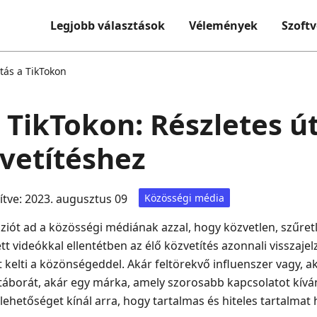
Legjobb választások
Vélemények
Szoftv
ítás a TikTokon
a TikTokon: Részletes 
zvetítéshez
sítve: 2023. augusztus 09
Közösségi média
nziót ad a közösségi médiának azzal, hogy közvetlen, szűret
ett videókkal ellentétben az élő közvetítés azonnali visszajel
t kelti a közönségeddel. Akár feltörekvő influenszer vagy, a
borát, akár egy márka, amely szorosabb kapcsolatot kíván 
lehetőséget kínál arra, hogy tartalmas és hiteles tartalmat h