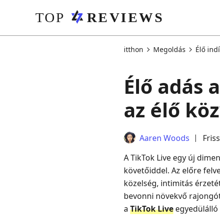
itthon
Megoldás
Élő ind
Élő adás 
az élő kö
Aaren Woods
Fris
A TikTok Live egy új dime
követőiddel. Az előre felv
közelség, intimitás érzeté
bevonni növekvő rajongótá
a
TikTok Live
egyedülálló 