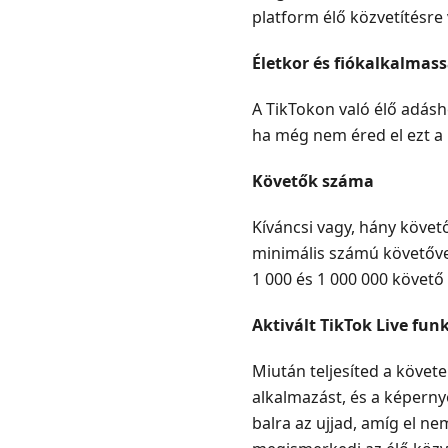
platform élő közvetítésr
élő
tippek
Életkor és fiókalkalmas
5.
GYIK
A TikTokon való élő adásh
ha még nem éred el ezt a 
Követők száma
Kíváncsi vagy, hány követ
minimális számú követővel
1 000 és 1 000 000 követ
Aktivált TikTok Live fun
Miután teljesíted a követ
alkalmazást, és a képerny
balra az ujjad, amíg el n