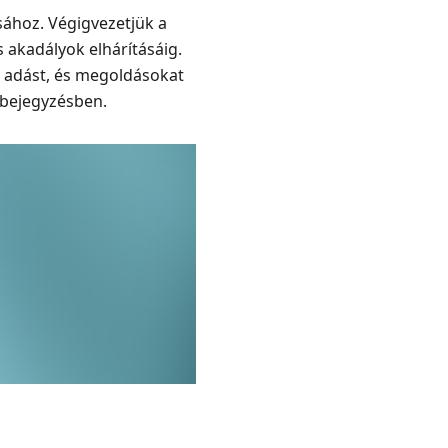
sához. Végigvezetjük a
akadályok elhárításáig.
ő adást, és megoldásokat
 bejegyzésben.