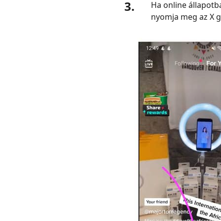
3.
Ha online állapotb
nyomja meg az X go