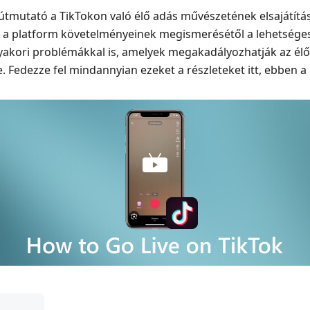
 útmutató a TikTokon való élő adás művészetének elsajátítá
 a platform követelményeinek megismerésétől a lehetséges 
gyakori problémákkal is, amelyek megakadályozhatják az él
. Fedezze fel mindannyian ezeket a részleteket itt, ebben a