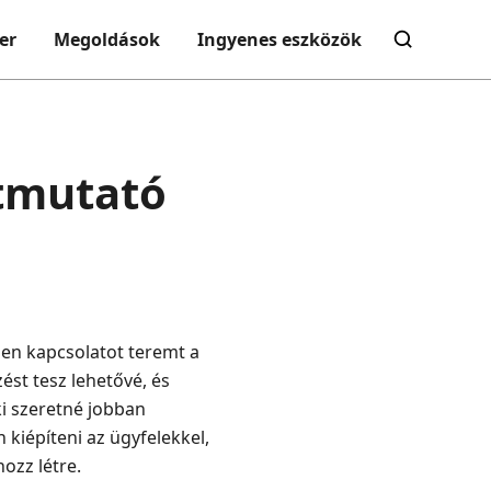
er
Megoldások
Ingyenes eszközök
útmutató
len kapcsolatot teremt a
zést tesz lehetővé, és
ki szeretné jobban
kiépíteni az ügyfelekkel,
ozz létre.