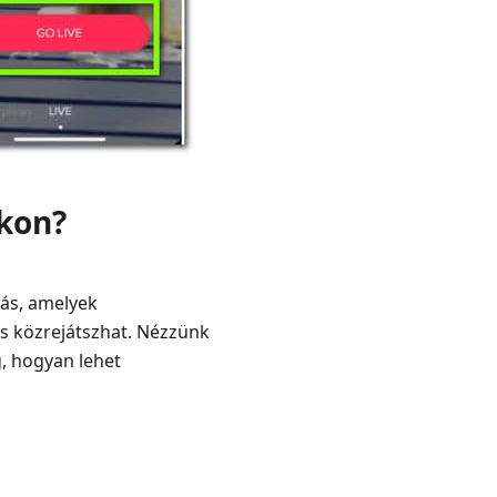
okon?
zás, amelyek
is közrejátszhat. Nézzünk
, hogyan lehet