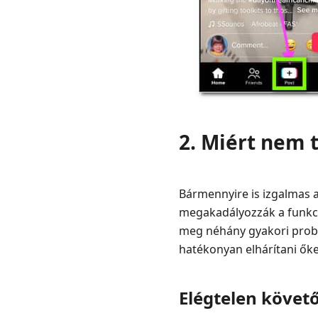
2. Miért nem 
Bármennyire is izgalmas a
megakadályozzák a funkció
meg néhány gyakori probl
hatékonyan elhárítani őke
Elégtelen követ