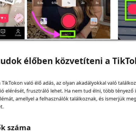
tudok élőben közvetíteni a TikT
 TikTokon való élő adás, az olyan akadályokkal való találko
 elérését, frusztráló lehet. Ha nem tud élni, több tényező 
émát, amellyel a felhasználók találkoznak, és ismerjük meg
t.
ők száma