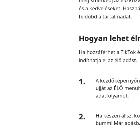
megismerkedj az élő közve
és a kedveléseket. Használ
feldobd a tartalmadat.
Hogyan lehet él
Ha hozzáférhet a TikTok é
indíthatja el az élő adást.
1.
A kezdőképernyőn k
ujját az ÉLŐ menüh
adatfolyamot.
2.
Ha készen állsz, k
bumm! Már adásban