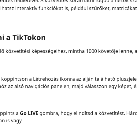
títés felületével. A közvetítés során látni fogod a nézők s
hatsz interaktív funkciókat is, például szűrőket, matricáka
ni a TikTokon
lő közvetítési képességeihez, mintha 1000 követője lenne,
oppintson a Létrehozás ikonra az alján található pluszjele
öz az alsó navigációs panelen, majd válasszon egy képet, é
oppints a
Go LIVE
gombra, hogy elindítsd a közvetítést. Hár
 is vagy.