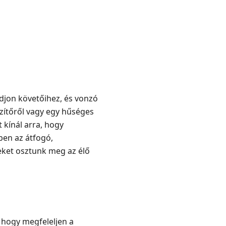
ódjon követőihez, és vonzó
szítőről vagy egy hűséges
 kínál arra, hogy
en az átfogó,
eket osztunk meg az élő
, hogy megfeleljen a