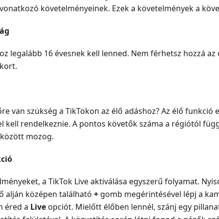
e vonatkozó követelményeinek. Ezek a követelmények a köv
ság
oz legalább 16 évesnek kell lenned. Nem férhetsz hozzá az 
kort.
őre van szükség a TikTokon az élő adáshoz? Az élő funkció 
 kell rendelkeznie. A pontos követők száma a régiótól függ
ő között mozog.
kció
elményeket, a TikTok Live aktiválása egyszerű folyamat. Nyi
ő alján középen található
+
gomb megérintésével lépj a ka
em éred a
Live
opciót. Mielőtt élőben lennél, szánj egy pillana