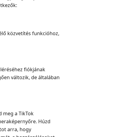
etkezők:
élő közvetítés funkcióhoz,
eléréséhez fiókjának
ően változik, de általában
sd meg a TikTok
meraképernyőre. Húzd
tot arra, hogy