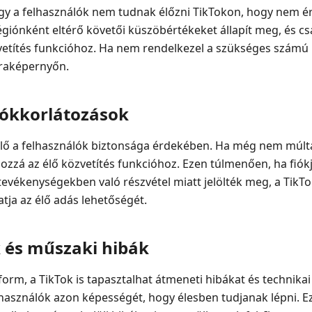
gy a felhasználók nem tudnak élőzni TikTokon, hogy nem éri
giónként eltérő követői küszöbértékeket állapít meg, és cs
zvetítés funkcióhoz. Ha nem rendelkezel a szükséges számú
raképernyőn.
iókkorlátozások
elő a felhasználók biztonsága érdekében. Ha még nem múltál
ozzá az élő közvetítés funkcióhoz. Ezen túlmenően, ha fiók
vékenységekben való részvétel miatt jelölték meg, a TikTo
tja az élő adás lehetőségét.
k és műszaki hibák
tform, a TikTok is tapasztalhat átmeneti hibákat és technik
lhasználók azon képességét, hogy élesben tudjanak lépni. 