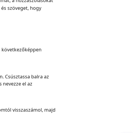
zámát, a hozzászólásokat
t és szöveget, hogy
 a következőképpen
n. Csúsztassa balra az
s nevezze el az
omtól visszaszámol, majd