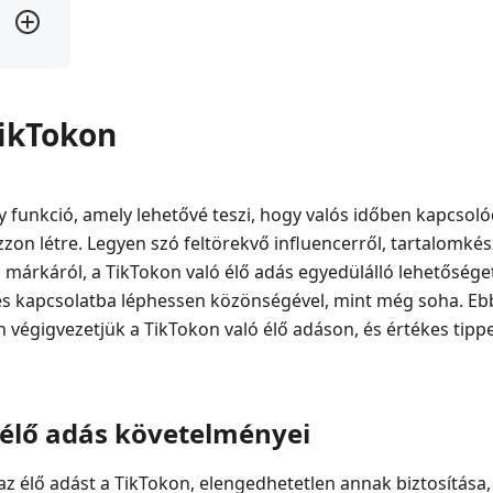
TikTokon
y funkció, amely lehetővé teszi, hogy valós időben kapcsol
ozzon létre. Legyen szó feltörekvő influencerről, tartalomké
 márkáról, a TikTokon való élő adás egyedülálló lehetőséget
 kapcsolatba léphessen közönségével, mint még soha. Ebb
végigvezetjük a TikTokon való élő adáson, és értékes tipp
 élő adás követelményei
az élő adást a TikTokon, elengedhetetlen annak biztosítása