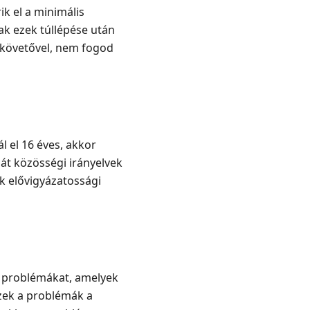
k el a minimális
ak ezek túllépése után
 követővel, nem fogod
 el 16 éves, akkor
ját közösségi irányelvek
k elővigyázatossági
ai problémákat, amelyek
Ezek a problémák a