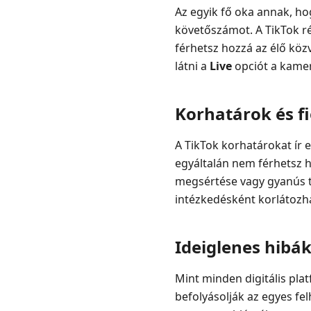
Az egyik fő oka annak, ho
követőszámot. A TikTok ré
férhetsz hozzá az élő kö
látni a
Live
opciót a kame
Korhatárok és f
A TikTok korhatárokat ír 
egyáltalán nem férhetsz h
megsértése vagy gyanús te
intézkedésként korlátozha
Ideiglenes hibá
Mint minden digitális pla
befolyásolják az egyes fe