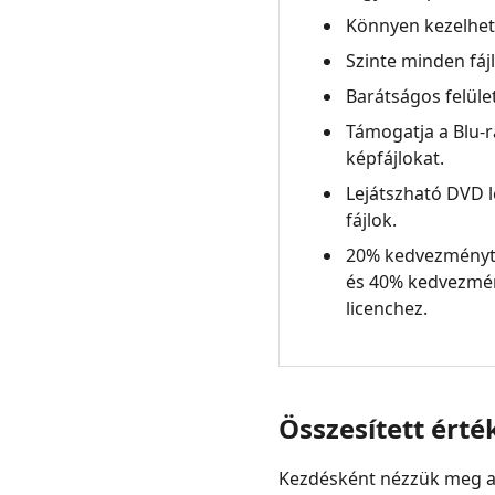
Könnyen kezelhet
Szinte minden fá
Barátságos felület
Támogatja a Blu-
képfájlokat.
Lejátszható DVD 
fájlok.
20% kedvezményt 
és 40% kedvezmén
licenchez.
Összesített érté
Kezdésként nézzük meg a T