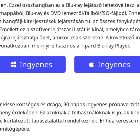
en. Ezzel összhangban ez a Blu-ray lejátszó lehetővé teszi a
jlmappából, Blu-ray és DVD lemezről/fájlból/ISO-fájlból. Enne
s hangfájl-kiterjesztések lejátszásán túl az összes fényképét 
ellett ez a szoftver lejátszási listát is kínál, amelyben tár
 újra lejátszhatja őket, amikor csak szeretné. A következő 
onatkozóan, mennyire hasznos a Tipard Blu-ray Player.
Ingyenes
Ingyenes
letöltés
letöltés
ár kissé költséges és drága, 30 napos ingyenes próbaverziót
lmény érdekében. Ez azoknak a felhasználóknak is jó, akikne
 korlátozott tapasztalattal rendelkeznek. Ehhez keresse m
számítógépére.