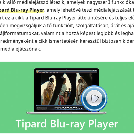
kiváló médialejátszó létezik, amelyek nagyszerű funkcióka
pard Blu-ray Player
, amely lehetővé teszi médialejátszását 
 ez a cikk a Tipard Blu-ray Player áttekintésére és teljes e
en megvizsgáljuk a fő funkcióit, szolgáltatásait, árát és aján
fájlformátumokat, valamint a hozzá képest legjobb és legh
redményeként e cikk ismertetésén keresztül biztosan kiderül
 médialejátszónak.