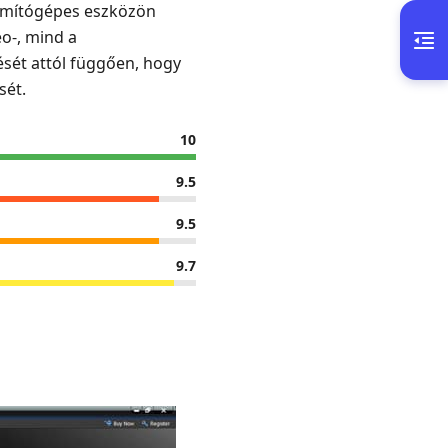
számítógépes eszközön
eo-, mind a
ését attól függően, hogy
sét.
10
9.5
9.5
9.7