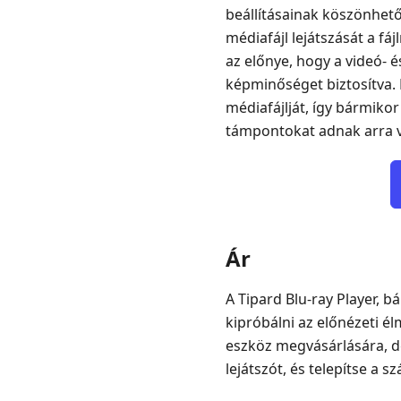
beállításainak köszönhető
médiafájl lejátszását a fá
az előnye, hogy a videó- é
képminőséget biztosítva. Em
médiafájlját, így bármikor
támpontokat adnak arra v
Ár
A Tipard Blu-ray Player, b
kipróbálni az előnézeti é
eszköz megvásárlására, de
lejátszót, és telepítse a 