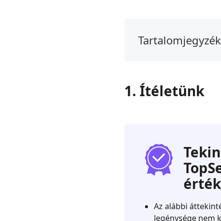
Tartalomjegyzék
1.
Ítéletünk
2.
1. Ítéletünk
Mi
az
a
Tipard
Blu-
Tekin
ray
TopSe
lejátszó?
érték
3.
Tipard
Az alábbi áttekin
Review
legénysége nem ka