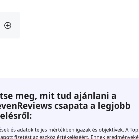
tse meg, mit tud ajánlani a
venReviews csapata a legjobb
elésről:
tések és adatok teljes mértékben igazak és objektívek. A T
pott fizetést az eszköz értékeléséért. Ennek eredményeké