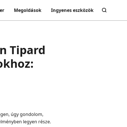
er
Megoldások
Ingyenes eszközök
n Tipard
okhoz:
 igen, úgy gondolom,
 élményben legyen része.