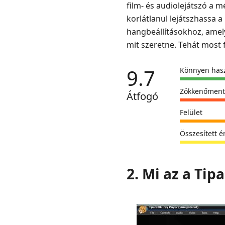
film- és audiolejátszó a 
korlátlanul lejátszhassa a
hangbeállításokhoz, amely
mit szeretne. Tehát most
9.7
Könnyen has
Zökkenőmente
Átfogó
Felület
Összesített é
2. Mi az a Tip