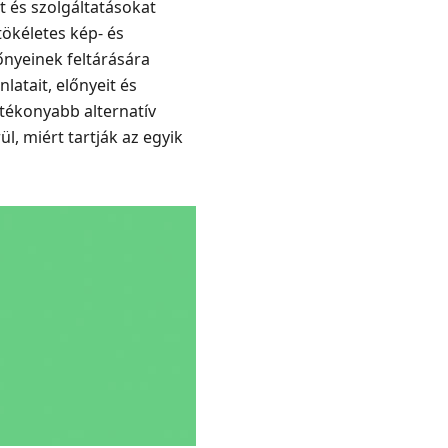
t és szolgáltatásokat
tökéletes kép- és
lőnyeinek feltárására
latait, előnyeit és
atékonyabb alternatív
, miért tartják az egyik