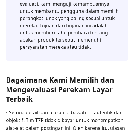
evaluasi, kami menguji kemampuannya
Pulihkan
untuk membantu pengguna dalam memilih
Bagian
perangkat lunak yang paling sesuai untuk
6.
mereka. Tujuan dari tinjauan ini adalah
Fix.Video
untuk memberi tahu pembaca tentang
apakah produk tersebut memenuhi
Bagian
persyaratan mereka atau tidak.
7.
Alat
Perbaikan
Video
Grau
Bagaimana Kami Memilih dan
GmbH
Mengevaluasi Perekam Layar
Bagian
Terbaik
8.
FAQ
• Semua detail dan ulasan di bawah ini autentik dan
tentang
objektif. Tim T7R tidak dibayar untuk menempatkan
Perangkat
alat-alat dalam postingan ini. Oleh karena itu, ulasan
Lunak