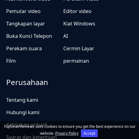
Pemutar video
Editor video
Tangkapan layar
Kiat Windows
Buka Kunci Telepon
AI
Perekam suara
Cermin Layar
Film
permainan
Perusahaan
Tentang kami
Hubungi kami
Kebijakan pribadi
TopSevenReviews uses cookies to ensure you get the best experience on our
website.
Privacy Policy
Accept
Syarat dan ketentuan