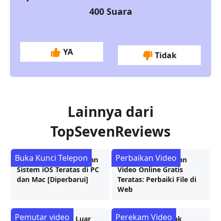
400
Suara
YA
Tidak
Lainnya dari
TopSevenReviews
Buka Kunci Telepon
Perbaikan Video
Ulasan 7 Alat Perbaikan
5 Aplikasi Perbaikan
Sistem iOS Teratas di PC
Video Online Gratis
dan Mac [Diperbarui]
Teratas: Perbaiki File di
Web
Pemutar video
Perekam Video
7 Pemutar Video Luar
7 Perangkat Lunak