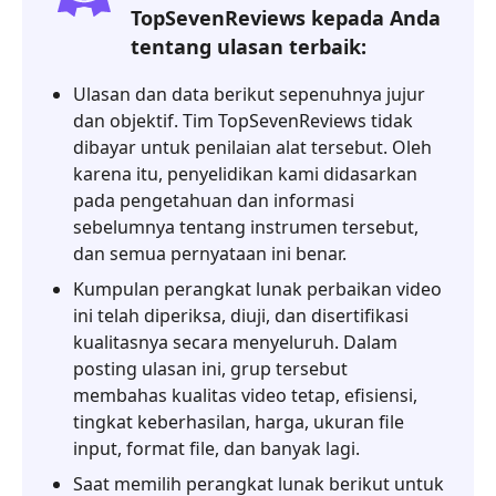
TopSevenReviews kepada Anda
Bagian
2.
tentang ulasan terbaik:
Perbaikan
Ulasan dan data berikut sepenuhnya jujur
Video
dan objektif. Tim TopSevenReviews tidak
Kernel
dibayar untuk penilaian alat tersebut. Oleh
Bagian
karena itu, penyelidikan kami didasarkan
3.
pada pengetahuan dan informasi
Perbaikan
sebelumnya tentang instrumen tersebut,
Video
dan semua pernyataan ini benar.
Aiseesoft
Kumpulan perangkat lunak perbaikan video
Bagian
ini telah diperiksa, diuji, dan disertifikasi
4.
kualitasnya secara menyeluruh. Dalam
VLC
posting ulasan ini, grup tersebut
Media
membahas kualitas video tetap, efisiensi,
Player
tingkat keberhasilan, harga, ukuran file
input, format file, dan banyak lagi.
Bagian
Saat memilih perangkat lunak berikut untuk
5.