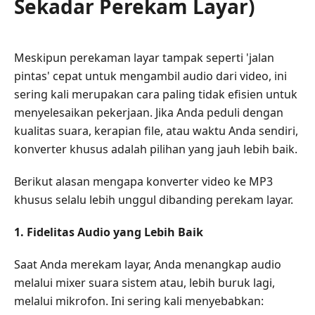
Sekadar Perekam Layar)
Khusus
Bagian
2.
Meskipun perekaman layar tampak seperti 'jalan
6
pintas' cepat untuk mengambil audio dari video, ini
Converter
sering kali merupakan cara paling tidak efisien untuk
Video
menyelesaikan pekerjaan. Jika Anda peduli dengan
ke
MP3
kualitas suara, kerapian file, atau waktu Anda sendiri,
Terbaik
konverter khusus adalah pilihan yang jauh lebih baik.
Bagian
Berikut alasan mengapa konverter video ke MP3
3.
khusus selalu lebih unggul dibanding perekam layar.
Mengonversi
Video
1. Fidelitas Audio yang Lebih Baik
ke
MP3
Saat Anda merekam layar, Anda menangkap audio
Tanpa
melalui mixer suara sistem atau, lebih buruk lagi,
Kehilangan
melalui mikrofon. Ini sering kali menyebabkan:
Kualitas