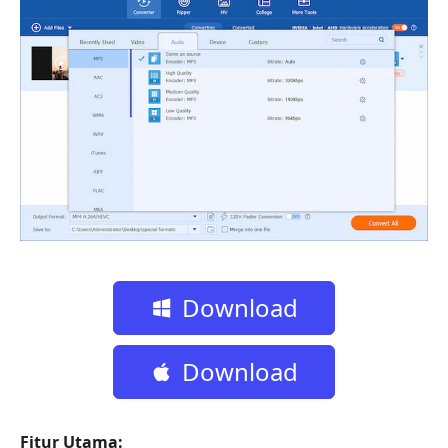
Download
Gratis
Download
Gratis
Fitur Utama: