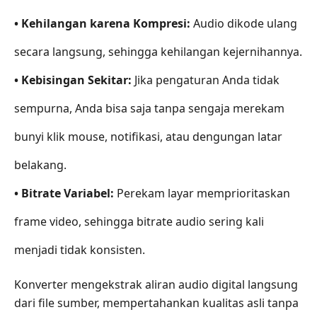
Bagian
• Kehilangan karena Kompresi:
Audio dikode ulang
4.
secara langsung, sehingga kehilangan kejernihannya.
Cara
Kami
• Kebisingan Sekitar:
Jika pengaturan Anda tidak
Menguji
sempurna, Anda bisa saja tanpa sengaja merekam
Bagian
5.
bunyi klik mouse, notifikasi, atau dengungan latar
FAQ
belakang.
Bagian
6.
• Bitrate Variabel:
Perekam layar memprioritaskan
Putusan
frame video, sehingga bitrate audio sering kali
Akhir:
Alat
menjadi tidak konsisten.
Mana
yang
Konverter mengekstrak aliran audio digital langsung
Harus
dari file sumber, mempertahankan kualitas asli tanpa
Anda