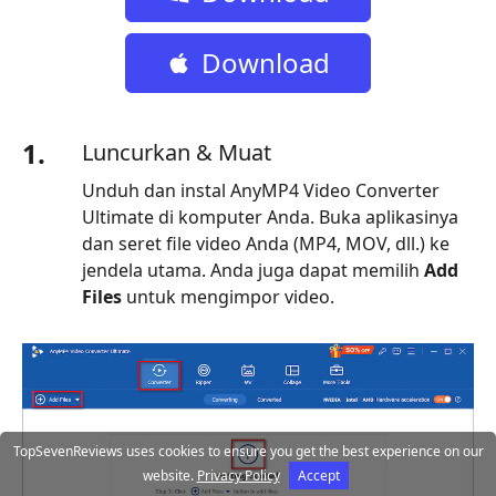
Gratis
Download
Gratis
1.
Luncurkan & Muat
Unduh dan instal AnyMP4 Video Converter
Ultimate di komputer Anda. Buka aplikasinya
dan seret file video Anda (MP4, MOV, dll.) ke
jendela utama. Anda juga dapat memilih
Add
Files
untuk mengimpor video.
TopSevenReviews uses cookies to ensure you get the best experience on our
website.
Privacy Policy
Accept