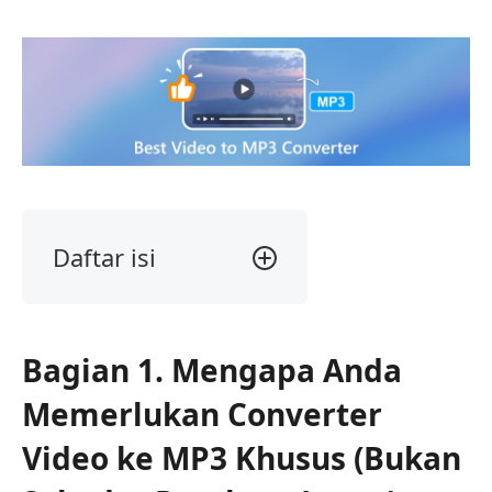
Daftar isi
Bagian
1.
Mengapa
Bagian 1. Mengapa Anda
Perlu
Converter
Memerlukan Converter
Video
ke
Video ke MP3 Khusus (Bukan
MP3