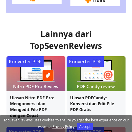
Tidak
Lainnya dari
TopSevenReviews
Konverter PDF
Konverter PDF
Ulasan Nitro PDF Pro:
Ulasan PDFCandy:
Mengonversi dan
Konversi dan Edit File
Mengedit File PDF
PDF Gratis
dengan Cepat
TopSevenReviews uses cookies to ensure you get the best experience on our
website.
Privacy Policy
Accept