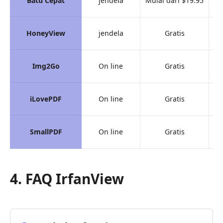
Batu Cepat
jendela
Mulai dari $19.95
HoneyView
jendela
Gratis
Img2Go
On line
Gratis
iLovePDF
On line
Gratis
SmallPDF
On line
Gratis
4. FAQ IrfanView