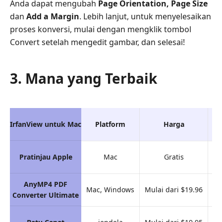
Anda dapat mengubah
Page Orientation, Page Size
dan
Add a Margin
. Lebih lanjut, untuk menyelesaikan
proses konversi, mulai dengan mengklik tombol
Convert setelah mengedit gambar, dan selesai!
3. Mana yang Terbaik
IrfanView untuk Mac
Platform
Harga
Ga
Pratinjau Apple
Mac
Gratis
AnyMP4 PDF
Mac, Windows
Mulai dari $19.96
Converter Ultimate