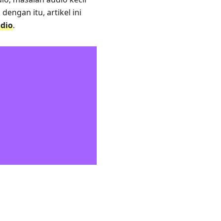
engan itu, artikel ini
dio
.