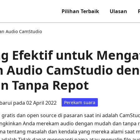
Pilihan Terbaik
Ulasan
an Audio CamStudio
ng Efektif untuk Menga
n Audio CamStudio de
n Tanpa Repot
barui pada 02 April 2022
Perekam suara
 gratis dan open source di pasaran saat ini adalah CamStu
mungkinkan Anda merekam audio dengan mudah dan tanpa 
una tentang masalah dan kendala yang mereka alami saat
alah Tidak dapat mengganti nama atau menyalin file audi