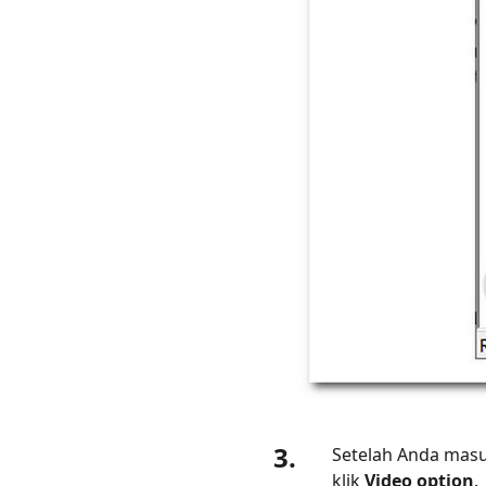
3.
Setelah Anda masu
klik
Video option
.