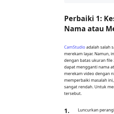
1:
Kesalahan
Perbaiki 1: K
CamStudio
-
Nama atau Me
Tidak
Dapat
Mengganti
CamStudio
adalah salah 
Nama
merekam layar. Namun, i
atau
Menyalin
dengan batas ukuran fil
File
dapat mengganti nama ata
Audio
merekam video dengan nila
memperbaiki masalah ini, 
Perbaiki
sangat rendah. Untuk mem
2:
tersebut.
Kesalahan
CamStudio
-
1.
Luncurkan perangk
Masalah