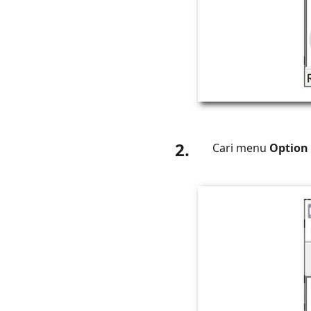
Tidak
Dapat
Merekam
File
.avi
Kiat
Bonus
-
Alternatif
2.
Cari menu
Option
CamStudio
Terbaik
-
Perekam
Layar
Aiseesoft