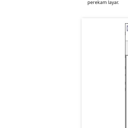
perekam layar.
Audio
Rendah
saat
Merekam
Perbaiki
3:
Kesalahan
CamStudio
-
Merekam
Tanpa
Suara
Perbaiki
4:
Kesalahan
CamStudio
-