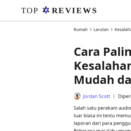
Rumah
Larutan
Kesalah
Cara Pali
Kesalaha
Mudah da
Jordan Scott
Diper
Salah satu perekam audio
luar biasa ini tentu me
laporan dari para pengg
Beberapa masalah umum ad