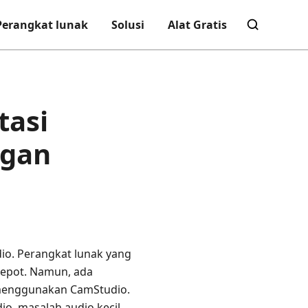
Perangkat lunak
Solusi
Alat Gratis
tasi
ngan
dio. Perangkat lunak yang
repot. Namun, ada
 menggunakan CamStudio.
o, masalah audio kecil