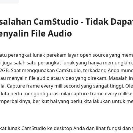
esalahan CamStudio - Tidak Dap
nyalin File Audio
satu perangkat lunak perekam layar open source yang me
ni juga salah satu perangkat lunak yang hanya memungki
e 2GB. Saat menggunakan CamStudio, terkadang Anda mung
u menyalin file audio atau video yang direkam. Masalah ini
i Capture frame every millisecond yang sangat tinggi. Ole
kita perlu mengonfigurasi nilai capture frame every milli
perbaikinya, berikut hal yang perlu kita lakukan untuk m
at lunak CamStudio ke desktop Anda dan lihat fungsi dan f