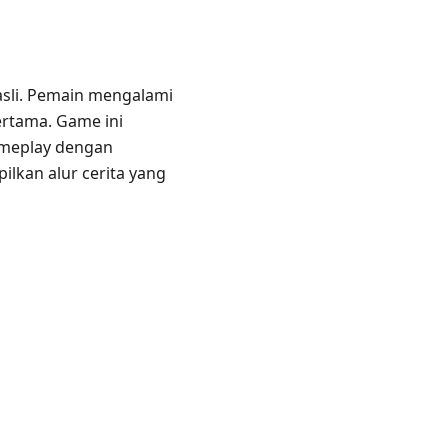
 asli. Pemain mengalami
ertama. Game ini
ameplay dengan
lkan alur cerita yang