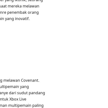
f saat mereka melawan
genre penembak orang
n yang inovatif.
ung melawan Covenant.
ultipemain yang
anye dari sudut pandang
ntuk Xbox Live
aman multipemain paling