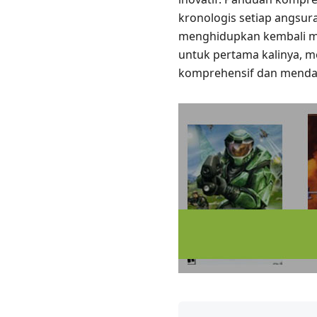
kronologis setiap angsur
menghidupkan kembali mo
untuk pertama kalinya, 
komprehensif dan menda