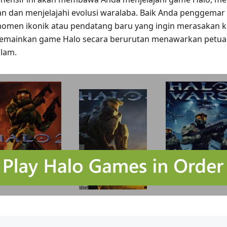
an dan menjelajahi evolusi waralaba. Baik Anda penggemar 
men ikonik atau pendatang baru yang ingin merasakan 
memainkan game Halo secara berurutan menawarkan petua
lam.