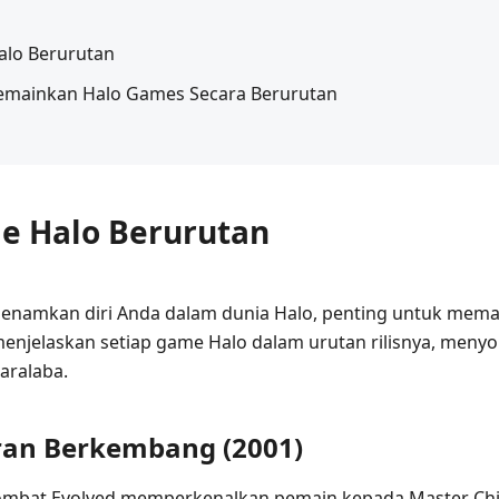
alo Berurutan
emainkan Halo Games Secara Berurutan
e Halo Berurutan
amkan diri Anda dalam dunia Halo, penting untuk mema
menjelaskan setiap game Halo dalam urutan rilisnya, menyo
aralaba.
ran Berkembang (2001)
Combat Evolved memperkenalkan pemain kepada Master Chie