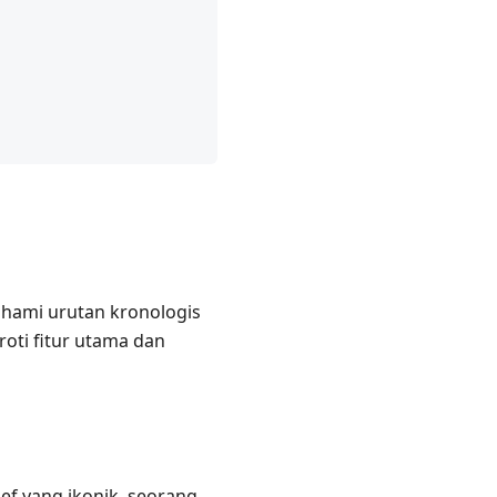
hami urutan kronologis
roti fitur utama dan
f yang ikonik, seorang