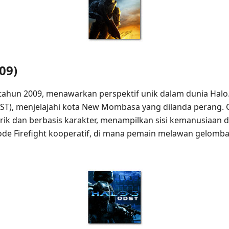
09)
a tahun 2009, menawarkan perspektif unik dalam dunia Halo
ST), menjelajahi kota New Mombasa yang dilanda perang.
rik dan berbasis karakter, menampilkan sisi kemanusiaan dar
e Firefight kooperatif, di mana pemain melawan gelomb