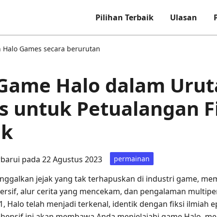
Pilihan Terbaik
Ulasan
 Halo Games secara berurutan
Game Halo dalam Urut
s untuk Petualangan F
ik
barui pada 22 Agustus 2023
permainan
nggalkan jejak yang tak terhapuskan di industri game, me
rsif, alur cerita yang mencekam, dan pengalaman multipem
 Halo telah menjadi terkenal, identik dengan fiksi ilmiah
ehensif ini akan membawa Anda menjelajahi game Halo, m