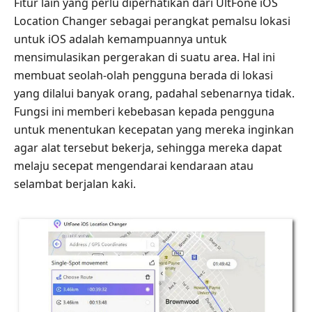
Fitur lain yang perlu diperhatikan dari UltFone iOS
Location Changer sebagai perangkat pemalsu lokasi
untuk iOS adalah kemampuannya untuk
mensimulasikan pergerakan di suatu area. Hal ini
membuat seolah-olah pengguna berada di lokasi
yang dilalui banyak orang, padahal sebenarnya tidak.
Fungsi ini memberi kebebasan kepada pengguna
untuk menentukan kecepatan yang mereka inginkan
agar alat tersebut bekerja, sehingga mereka dapat
melaju secepat mengendarai kendaraan atau
selambat berjalan kaki.