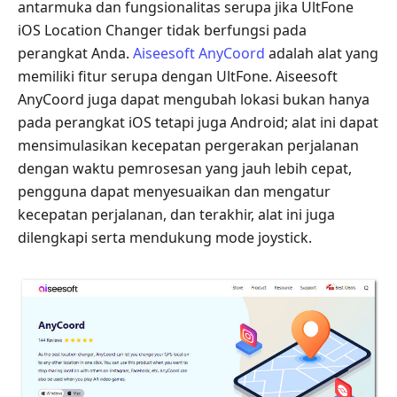
antarmuka dan fungsionalitas serupa jika UltFone
iOS Location Changer tidak berfungsi pada
perangkat Anda.
Aiseesoft AnyCoord
adalah alat yang
memiliki fitur serupa dengan UltFone. Aiseesoft
AnyCoord juga dapat mengubah lokasi bukan hanya
pada perangkat iOS tetapi juga Android; alat ini dapat
mensimulasikan kecepatan pergerakan perjalanan
dengan waktu pemrosesan yang jauh lebih cepat,
pengguna dapat menyesuaikan dan mengatur
kecepatan perjalanan, dan terakhir, alat ini juga
dilengkapi serta mendukung mode joystick.