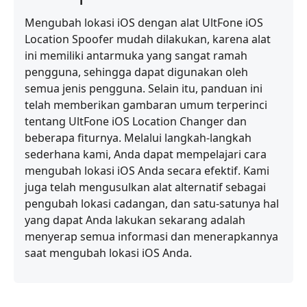
Mengubah lokasi iOS dengan alat UltFone iOS
Location Spoofer mudah dilakukan, karena alat
ini memiliki antarmuka yang sangat ramah
pengguna, sehingga dapat digunakan oleh
semua jenis pengguna. Selain itu, panduan ini
telah memberikan gambaran umum terperinci
tentang UltFone iOS Location Changer dan
beberapa fiturnya. Melalui langkah-langkah
sederhana kami, Anda dapat mempelajari cara
mengubah lokasi iOS Anda secara efektif. Kami
juga telah mengusulkan alat alternatif sebagai
pengubah lokasi cadangan, dan satu-satunya hal
yang dapat Anda lakukan sekarang adalah
menyerap semua informasi dan menerapkannya
saat mengubah lokasi iOS Anda.