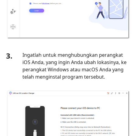
3.
Ingatlah untuk menghubungkan perangkat
iOS Anda, yang ingin Anda ubah lokasinya, ke
perangkat Windows atau macOS Anda yang
telah menginstal program tersebut.