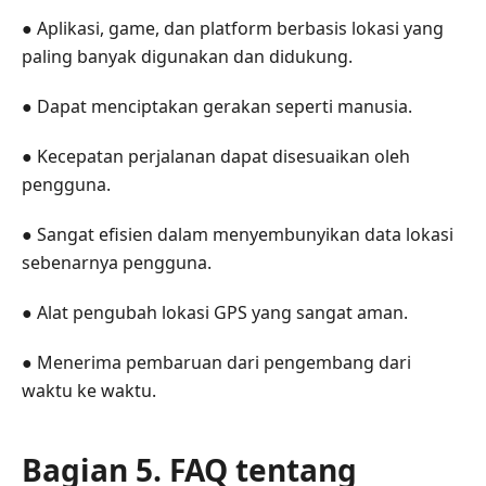
● Aplikasi, game, dan platform berbasis lokasi yang
paling banyak digunakan dan didukung.
● Dapat menciptakan gerakan seperti manusia.
● Kecepatan perjalanan dapat disesuaikan oleh
pengguna.
● Sangat efisien dalam menyembunyikan data lokasi
sebenarnya pengguna.
● Alat pengubah lokasi GPS yang sangat aman.
● Menerima pembaruan dari pengembang dari
waktu ke waktu.
Bagian 5. FAQ tentang