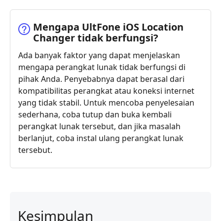
Mengapa UltFone iOS Location
Changer tidak berfungsi?
Ada banyak faktor yang dapat menjelaskan
mengapa perangkat lunak tidak berfungsi di
pihak Anda. Penyebabnya dapat berasal dari
kompatibilitas perangkat atau koneksi internet
yang tidak stabil. Untuk mencoba penyelesaian
sederhana, coba tutup dan buka kembali
perangkat lunak tersebut, dan jika masalah
berlanjut, coba instal ulang perangkat lunak
tersebut.
Kesimpulan