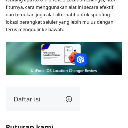
fiturnya, cara menggunakan alat ini secara efektif,
dan temukan juga alat alternatif untuk spoofing
lokasi perangkat seluler yang lebih mulus dengan
terus menggulir ke bawah.
Daftar isi
Bagian
1.
Apa
Putusan kami
itu