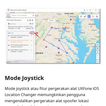
Mode Joystick
Mode joystick atau fitur pergerakan alat UltFone iOS
Location Changer memungkinkan pengguna
mengendalikan pergerakan alat spoofer lokasi