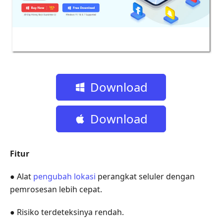
Download
Gratis
Download
Gratis
Fitur
● Alat
pengubah lokasi
perangkat seluler dengan
pemrosesan lebih cepat.
● Risiko terdeteksinya rendah.