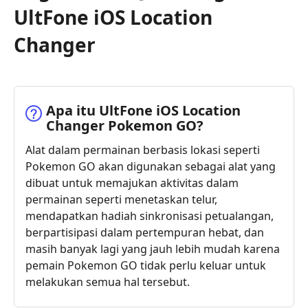
UltFone iOS Location
Changer
Apa itu UltFone iOS Location
Changer Pokemon GO?
Alat dalam permainan berbasis lokasi seperti
Pokemon GO akan digunakan sebagai alat yang
dibuat untuk memajukan aktivitas dalam
permainan seperti menetaskan telur,
mendapatkan hadiah sinkronisasi petualangan,
berpartisipasi dalam pertempuran hebat, dan
masih banyak lagi yang jauh lebih mudah karena
pemain Pokemon GO tidak perlu keluar untuk
melakukan semua hal tersebut.