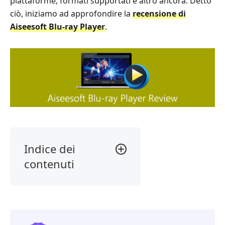
piattaforme, formati supportati e altro ancora. Detto
ciò, iniziamo ad approfondire la
recensione di
Aiseesoft Blu-ray Player
.
Indice dei
contenuti
1.
Il
nostro
verdetto