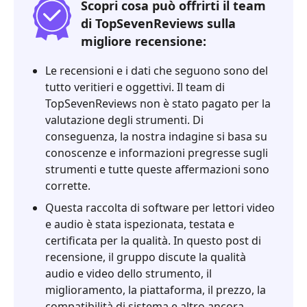
sulla
Scopri cosa può offrirti il team
recensione
di TopSevenReviews sulla
del
migliore recensione:
lettore
Blu-
Le recensioni e i dati che seguono sono del
ray
tutto veritieri e oggettivi. Il team di
Aiseesoft
TopSevenReviews non è stato pagato per la
valutazione degli strumenti. Di
2.
conseguenza, la nostra indagine si basa su
Che
conoscenze e informazioni pregresse sugli
cos'è
strumenti e tutte queste affermazioni sono
Aiseesoft
corrette.
Blu-
ray
Questa raccolta di software per lettori video
Player?
e audio è stata ispezionata, testata e
certificata per la qualità. In questo post di
3.
recensione, il gruppo discute la qualità
Recensione
audio e video dello strumento, il
del
miglioramento, la piattaforma, il prezzo, la
lettore
compatibilità di sistema e altro ancora.