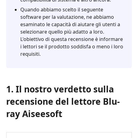
Blu-
Quando abbiamo scelto il seguente
ray
software per la valutazione, ne abbiamo
Aiseesoft
esaminato le capacità di aiutare gli utenti a
4.
selezionare quello più adatto a loro.
Domande
L'obiettivo di questa recensione è informare
frequenti
i lettori se il prodotto soddisfa o meno i loro
su
requisiti.
Aiseesoft
Blu-
ray
Player
1. Il nostro verdetto sulla
5.
recensione del lettore Blu-
Migliore
alternativa:
ray Aiseesoft
Vidmore
Player