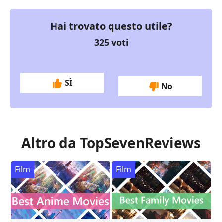
Hai trovato questo utile?
325
voti
SÌ
No
Altro da TopSevenReviews
Film
Film