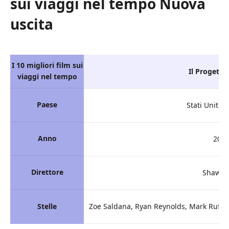
sui viaggi nel tempo Nuova
uscita
I 10 migliori film sui
Il Progett
viaggi nel tempo
Paese
Stati Uniti 
Anno
202
Direttore
Shawn L
Stelle
Zoe Saldana, Ryan Reynolds, Mark Ruffal