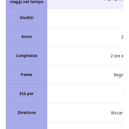
viaggi nel tempo
Giudizi
5
Anno
201
Lunghezza
2 ore e 3
Paese
Regno U
Età per
18
Direttore
Riccardo 