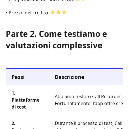
• Prezzo del credito:
Parte 2. Come testiamo e
valutazioni complessive
Passi
Descrizione
1.
Abbiamo testato Call Recorder – In
Piattaforme
Fortunatamente, l'app offre crediti
di test
2.
Durante il processo di test, Call Re