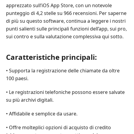
Migliore
apprezzato sull’iOS App Store, con un notevole
alternativa
punteggio di 4,2 stelle su 966 recensioni. Per saperne
al
di più su questo software, continua a leggere i nostri
Call
punti salienti sulle principali funzioni dell’app, sui pro,
Recorder
sui contro e sulla valutazione complessiva qui sotto.
-
Int
Call
Caratteristiche principali:
Parte
5.
• Supporta la registrazione delle chiamate da oltre
Domande
100 paesi.
frequenti
sul
• Le registrazioni telefoniche possono essere salvate
Call
su più archivi digitali.
Recorder
-
• Affidabile e semplice da usare.
Int
Call
• Offre molteplici opzioni di acquisto di credito
Review