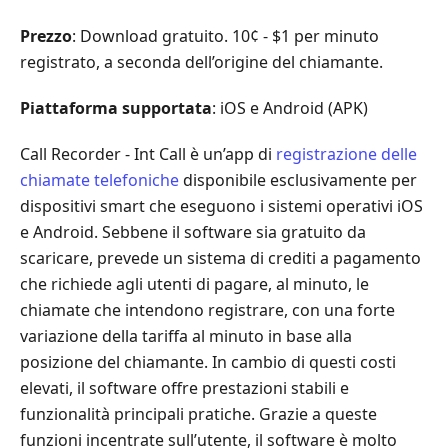
2.
Prezzo
: Download gratuito. 10¢ - $1 per minuto
Come
registrato, a seconda dell’origine del chiamante.
testiamo
e
Piattaforma supportata
: iOS e Android (APK)
valutazioni
complessive
Call Recorder - Int Call è un’app di
registrazione delle
Parte
chiamate telefoniche
disponibile esclusivamente per
3.
dispositivi smart che eseguono i sistemi operativi iOS
Call
e Android. Sebbene il software sia gratuito da
Recorder
scaricare, prevede un sistema di crediti a pagamento
-
che richiede agli utenti di pagare, al minuto, le
Revisione
chiamate che intendono registrare, con una forte
delle
variazione della tariffa al minuto in base alla
chiamate
posizione del chiamante. In cambio di questi costi
interne
elevati, il software offre prestazioni stabili e
Parte
funzionalità principali pratiche. Grazie a queste
4.
funzioni incentrate sull’utente, il software è molto