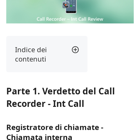
Indice dei
contenuti
Parte
1.
Verdetto
Parte 1. Verdetto del Call
del
Call
Recorder - Int Call
Recorder
-
Int
Registratore di chiamate -
Call
Chiamata interna
Parte