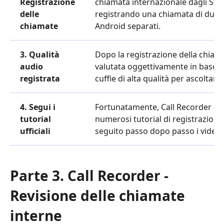
Registrazione
chiamata internazionale dagli Stati 
delle
registrando una chiamata di due mi
chiamate
Android separati.
3. Qualità
Dopo la registrazione della chiamat
audio
valutata oggettivamente in base al
registrata
cuffie di alta qualità per ascoltare 
4. Segui i
Fortunatamente, Call Recorder – In
tutorial
numerosi tutorial di registrazione.
ufficiali
seguito passo dopo passo i video t
Parte 3. Call Recorder -
Revisione delle chiamate
interne