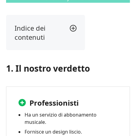
Indice dei
contenuti
1.
Il
nostro
1. Il nostro verdetto
verdetto
2.
Che
cos'è
iTunes
Professionisti
Player?
Ha un servizio di abbonamento
3.
musicale.
Recensione
Fornisce un design liscio.
del