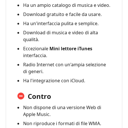
lettore
Ha un ampio catalogo di musica e video.
iTunes
Download gratuito e facile da usare.
4.
Ha un'interfaccia pulita e semplice.
Domande
Download di musica e video di alta
frequenti
qualità.
5.
Eccezionale
Mini lettore iTunes
Migliore
interfaccia.
alternativa:
Radio Internet con un'ampia selezione
qualsiasi
di generi.
lettore
Blu-
Ha l'integrazione con iCloud.
ray
MP4
Contro
Non dispone di una versione Web di
Apple Music.
Non riproduce i formati di file WMA.