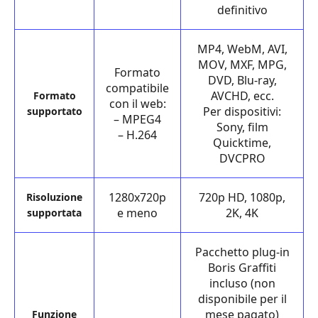
definitivo
MP4, WebM, AVI,
MOV, MXF, MPG,
Formato
DVD, Blu-ray,
compatibile
AVCHD, ecc.
Formato
con il web:
Per dispositivi:
supportato
– MPEG4
Sony, film
– H.264
Quicktime,
DVCPRO
1280x720p
720p HD, 1080p,
Risoluzione
e meno
2K, 4K
supportata
Pacchetto plug-in
Boris Graffiti
incluso (non
disponibile per il
mese pagato)
Funzione