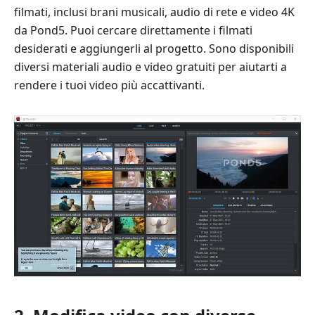
Parte
filmati, inclusi brani musicali, audio di rete e video 4K
3:
da Pond5. Puoi cercare direttamente i filmati
Differenze
desiderati e aggiungerli al progetto. Sono disponibili
tra
diversi materiali audio e video gratuiti per aiutarti a
la
rendere i tuoi video più accattivanti.
versione
gratuita
e
quella
Pro:
vale
la
pena
acquistarla?
Parte
4.
Come
scaricare