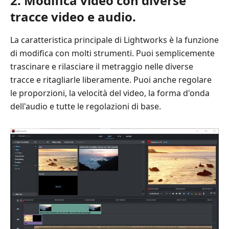
2. Modifica video con diverse
l'editor
tracce video e audio.
video
di
La caratteristica principale di Lightworks è la funzione
Lightworks
di modifica con molti strumenti. Puoi semplicemente
Parte
trascinare e rilasciare il metraggio nelle diverse
5:
tracce e ritagliarle liberamente. Puoi anche regolare
3
le proporzioni, la velocità del video, la forma d'onda
migliori
dell'audio e tutte le regolazioni di base.
alternative
a
Lightworks
Parte
6:
Domande
frequenti
su
Lightworks
Video