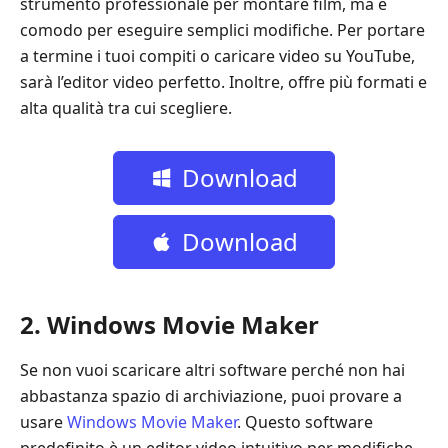
strumento professionale per montare film, ma è
comodo per eseguire semplici modifiche. Per portare
a termine i tuoi compiti o caricare video su YouTube,
sarà l’editor video perfetto. Inoltre, offre più formati e
alta qualità tra cui scegliere.
Download
gratuito
Download
gratuito
2. Windows Movie Maker
Se non vuoi scaricare altri software perché non hai
abbastanza spazio di archiviazione, puoi provare a
usare
Windows Movie Maker
. Questo software
predefinito è un editor video intuitivo per modifiche