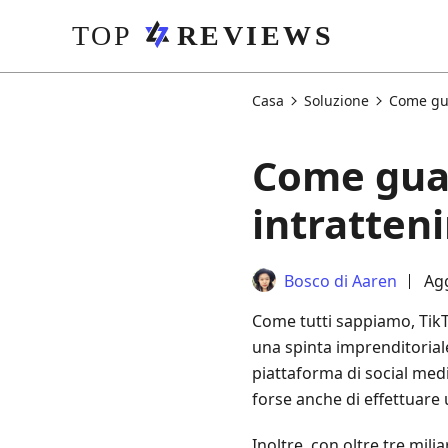
Casa
Soluzione
Come gu
Come guad
intratte
Bosco di Aaren
Agg
Come tutti sappiamo, Tik
una spinta imprenditorial
piattaforma di social med
forse anche di effettuare 
Inoltre, con oltre tre mili