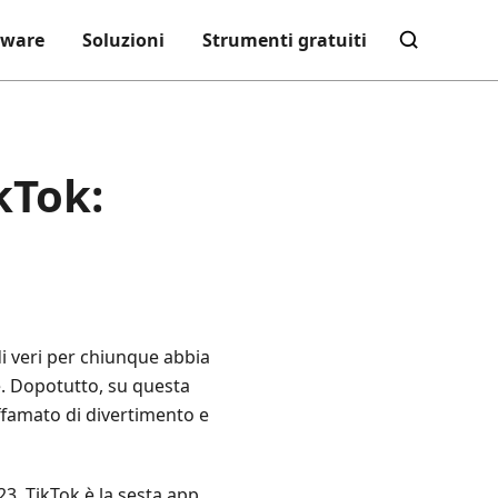
tware
Soluzioni
Strumenti gratuiti
kTok:
 veri per chiunque abbia
e. Dopotutto, su questa
ffamato di divertimento e
023, TikTok è la sesta app