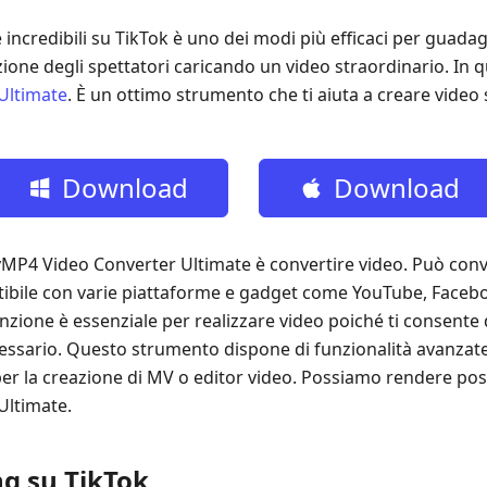
e incredibili su TikTok è uno dei modi più efficaci per guada
ione degli spettatori caricando un video straordinario. In q
Ultimate
. È un ottimo strumento che ti aiuta a creare video s
Download
Download
gratuito
gratuito
MP4 Video Converter Ultimate è convertire video. Può conver
tibile con varie piattaforme e gadget come YouTube, Faceboo
zione è essenziale per realizzare video poiché ti consente 
ssario. Questo strumento dispone di funzionalità avanzate
r la creazione di MV o editor video. Possiamo rendere possi
Ultimate.
ng su TikTok