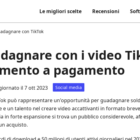
Le migliori scelte
Recensioni
Sof
adagnare con TikTok
agnare con i video Ti
nimento a pagamento
iornato il 7 ott 2023
Social media
Tok può rappresentare un'opportunità per guadagnare soldi
e e un talento nel creare video accattivanti in formato brev
ia in forte espansione si trova un pubblico considerevole, a
un acquisto.
ardi di download e 50 milioni di utenti attivi giornalieri nel 2