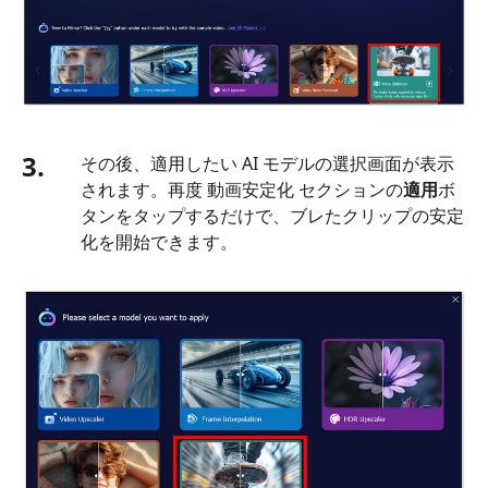
ン
ラ
イ
ン
で
動
3.
その後、適用したい AI モデルの選択画面が表示
画
されます。再度 動画安定化 セクションの
適用
ボ
を
タンをタップするだけで、ブレたクリップの安定
安
化を開始できます。
定
化
す
る
パ
ー
ト
5.
動