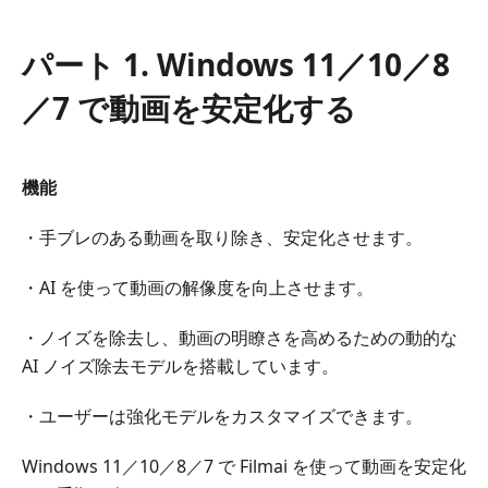
ー
ト
パート 1. Windows 11／10／8
1.
Windows
／7 で動画を安定化する
11
／
10
機能
／
8
・手ブレのある動画を取り除き、安定化させます。
／
7
・AI を使って動画の解像度を向上させます。
で
動
・ノイズを除去し、動画の明瞭さを高めるための動的な
画
AI ノイズ除去モデルを搭載しています。
を
安
・ユーザーは強化モデルをカスタマイズできます。
定
化
Windows 11／10／8／7 で Filmai を使って動画を安定化
す