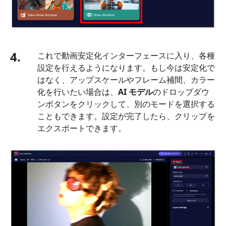
画
を
安
定
4.
これで動画安定化インターフェースに入り、各種
化
設定を行えるようになります。もし今は安定化で
す
はなく、アップスケールやフレーム補間、カラー
る
化を行いたい場合は、
AI モデル
のドロップダウ
方
ンボタンをクリックして、別のモードを選択する
法
こともできます。設定が完了したら、クリップを
に
エクスポートできます。
関
す
る
よ
く
あ
る
質
問