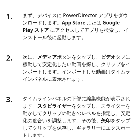
1.
まず、デバイスに PowerDirector アプリをダウ
ンロードします。
App Store
または
Google
Play ストア
にアクセスしてアプリを検索し、イ
ンストール後に起動します。
2.
次に、
メディア
ボタンをタップし、
ビデオ
タブに
移動して安定化したい動画を探し、クリップをイ
ンポートします。インポートした動画はタイムラ
インパネルに表示されます。
3.
タイムラインパネルの下部に編集機能が表示され
ます。
スタビライザー
をタップし、スライダーを
動かしてクリップの動きのレベルを指定し、安定
化の度合いを調整します。その後、
矢印
をタップ
してクリップを保存し、ギャラリーにエクスポー
トします。