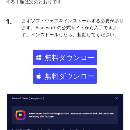
する手順は次のとおりです。
る
パ
1.
まずソフトウェアをインストールする必要があり
ー
ます。Aiseesoft の公式サイトから入手できま
ト
す。インストールしたら、起動してください。
2.
macOS
で
無料ダウンロー
動
画
を
ド
無料ダウンロー
安
定
ド
化
す
る
パ
ー
ト