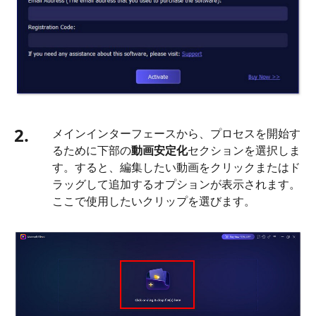
3.
iPhone
／
Android
で
動
画
2.
メインインターフェースから、プロセスを開始す
を
るために下部の
動画安定化
セクションを選択しま
安
す。すると、編集したい動画をクリックまたはド
定
ラッグして追加するオプションが表示されます。
化
ここで使用したいクリップを選びます。
す
る
パ
ー
ト
4.
オ