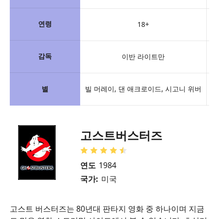
연령
18+
감독
이반 라이트만
별
빌 머레이, 댄 애크로이드, 시고니 위버
샘
고스트버스터즈
연도
1984
국가:
미국
고스트 버스터즈는 80년대 판타지 영화 중 하나이며 지금