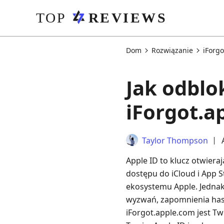
Dom
Rozwiązanie
iForg
Jak odblo
iForgot.a
Taylor Thompson
Apple ID to klucz otwier
dostępu do iCloud i App S
ekosystemu Apple. Jednak
wyzwań, zapomnienia hasł
iForgot.apple.com jest T