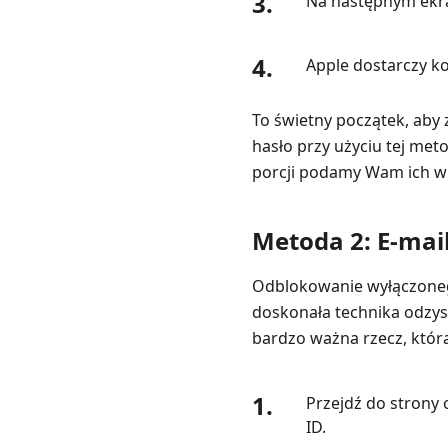
3.
Na następnym ekr
4.
Apple dostarczy k
To świetny początek, aby
hasło przy użyciu tej meto
porcji podamy Wam ich wi
Metoda 2: E-mai
Odblokowanie wyłączonego
doskonała technika odzysk
bardzo ważna rzecz, którą
1.
Przejdź do strony
ID.