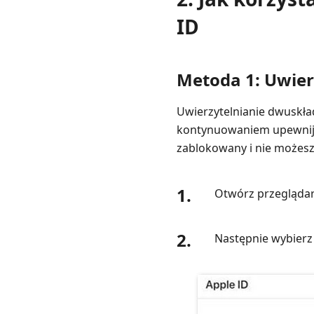
ID
Metoda 1: Uwie
Uwierzytelnianie dwuskła
kontynuowaniem upewnij si
zablokowany i nie możesz
1.
Otwórz przeglądar
2.
Następnie wybier