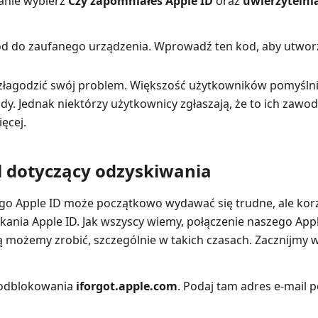
anie wybierz
Czy zapomniałeś Apple ID
oraz
uwierzyteln
od do zaufanego urządzenia. Wprowadź ten kod, aby utworz
 złagodzić swój problem. Większość użytkowników pomyśln
dy. Jednak niektórzy użytkownicy zgłaszają, że to ich zawod
ęcej.
l dotyczący odzyskiwania
 Apple ID może początkowo wydawać się trudne, ale korzy
ania Apple ID. Jak wszyscy wiemy, połączenie naszego Apple
 możemy zrobić, szczególnie w takich czasach. Zacznijmy wi
 odblokowania
iforgot.apple.com
. Podaj tam adres e‑mail 