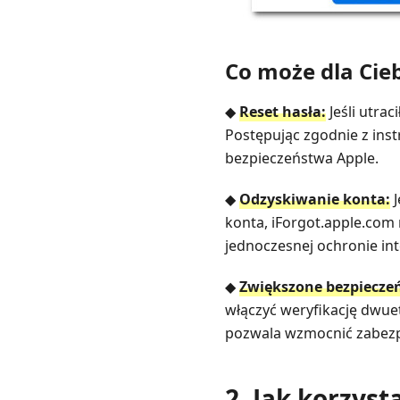
Co może dla Cieb
◆
Reset hasła:
Jeśli utra
Postępując zgodnie z ins
bezpieczeństwa Apple.
◆
Odzyskiwanie konta:
J
konta, iForgot.apple.com
jednoczesnej ochronie int
◆
Zwiększone bezpiecze
włączyć weryfikację dwue
pozwala wzmocnić zabezp
2. Jak korzys