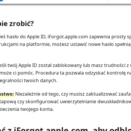
ie zrobić?
ciłeś hasło do Apple ID, iForgot.apple.com zapewnia prosty s
trukcjami na platformie, możesz ustawić nowe hasło spełn
eśli twój Apple ID został zablokowany lub masz trudności 
 może ci pomóc. Procedura ta pozwala odzyskać kontrolę 
egralności twoich danych.
ństwo:
Niezależnie od tego, czy musisz zaktualizować zauf
tapową czy skonfigurować uwierzytelnianie dwuskładnikow
ieczenia twojego konta.
tać z iForgot.apple.com, aby odb