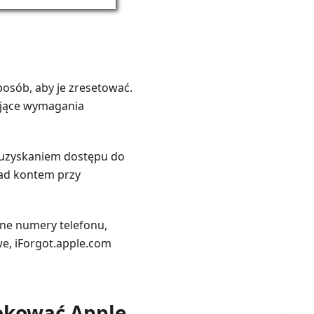
posób, aby je zresetować.
iające wymagania
z uzyskaniem dostępu do
nad kontem przy
ane numery telefonu,
e, iForgot.apple.com
lokować Apple