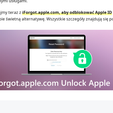
nymi usługami.
ajmy teraz z
iForgot.apple.com, aby odblokować Apple ID
 świetną alternatywę. Wszystkie szczegóły znajdują się po