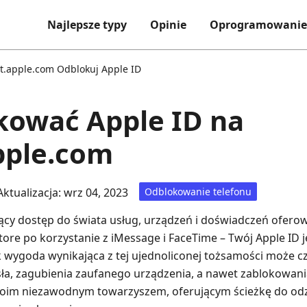
Najlepsze typy
Opinie
Oprogramowanie
ot.apple.com Odblokuj Apple ID
kować Apple ID na
pple.com
Aktualizacja: wrz 04, 2023
Odblokowanie telefonu
ający dostęp do świata usług, urządzeń i doświadczeń ofero
tore po korzystanie z iMessage i FaceTime – Twój Apple ID
 wygoda wynikająca z tej ujednoliconej tożsamości może 
a, zagubienia zaufanego urządzenia, a nawet zablokowania
woim niezawodnym towarzyszem, oferującym ścieżkę do odz