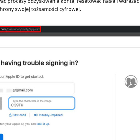
ać procesy odzyskiwania konta, resetować hasła i wdraża
hrony swojej tożsamości cyfrowej.