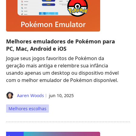
Melhores emuladores de Pokémon para
PC, Mac, Android e iOS
Jogue seus jogos favoritos de Pokémon da
geração mais antiga e relembre sua infância
usando apenas um desktop ou dispositivo móvel
com o melhor emulador de Pokémon disponível.
Aaren Woods
jun 10, 2025
Melhores escolhas