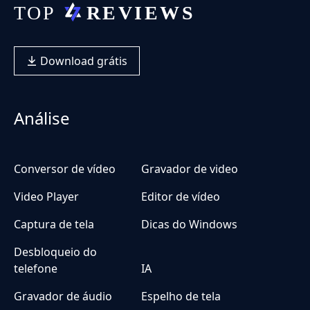
Download grátis
Análise
Conversor de vídeo
Gravador de video
Video Player
Editor de vídeo
Captura de tela
Dicas do Windows
Desbloqueio do
telefone
IA
Gravador de áudio
Espelho de tela