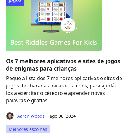
Os 7 melhores aplicativos e sites de jogos
de enigmas para crianças
Pegue a lista dos 7 melhores aplicativos e sites de
jogos de charadas para seus filhos, para ajudá-
los a exercitar o cérebro e aprender novas
palavras e grafias.
Aaren Woods
ago 08, 2024
Melhores escolhas