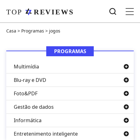
Casa
>
Programas
>
jogos
PROGRAMAS
Multimídia
Blu-ray e DVD
Foto&PDF
Gestão de dados
Informática
Entretenimento inteligente