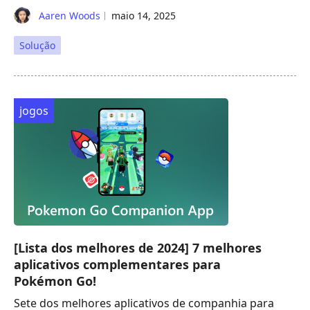
Aaren Woods
maio 14, 2025
Solução
jogos
[Lista dos melhores de 2024] 7 melhores
aplicativos complementares para
Pokémon Go!
Sete dos melhores aplicativos de companhia para