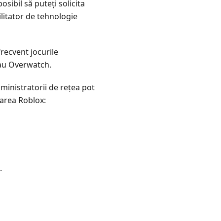
osibil să puteți solicita
litator de tehnologie
recvent jocurile
au Overwatch.
dministratorii de rețea pot
carea Roblox:
.