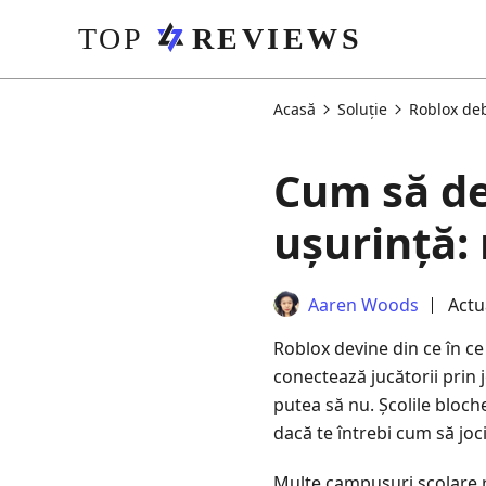
Acasă
Soluţie
Roblox deb
Cum să de
ușurință:
Aaren Woods
Actu
Roblox devine din ce în ce
conectează jucătorii prin j
putea să nu. Școlile blochea
dacă te întrebi cum să joci
Multe campusuri școlare re