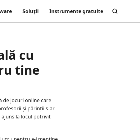
tware
Soluții
Instrumente gratuite
ală cu
ru tine
ă de jocuri online care
ofesorii și părinții s-ar
 ajuns la locul potrivit
 lucru pentru a-i menține