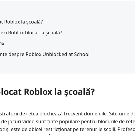
at Roblox la școală?
ezi Roblox blocat la școală?
ox
vente despre Roblox Unblocked at School
blocat Roblox la școală?
stratorii de rețea blochează frecvent domeniile. Site-urile de 
de jocuri video sunt ținte populare pentru blocurile de reț
c și este de obicei restricționat pe terenurile școlii. Profes