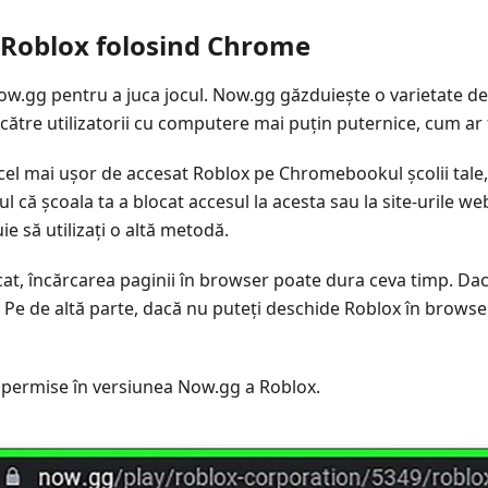
 Roblox folosind Chrome
Now.gg pentru a juca jocul. Now.gg găzduiește o varietate de 
către utilizatorii cu computere mai puțin puternice, cum a
cel mai ușor de accesat Roblox pe Chromebookul școlii tale,
l că școala ta a blocat accesul la acesta sau la site-urile we
ie să utilizați o altă metodă.
icat, încărcarea paginii în browser poate dura ceva timp. Dac
 Pe de altă parte, dacă nu puteți deschide Roblox în browser,
nt permise în versiunea Now.gg a Roblox.