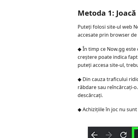
Metoda 1: Joacă
Puteți folosi site-ul web 
accesate prin browser de 
◆ În timp ce Now.gg este 
creștere poate indica faptu
puteți accesa site-ul, trebu
◆ Din cauza traficului rid
răbdare sau reîncărcați-o.
descărcați.
◆ Achizițiile în joc nu su