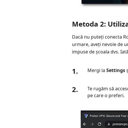
Metoda 2: Utiliz
Dacă nu puteți conecta Rob
urmare, aveți nevoie de un
impuse de școala dvs. Iat
1.
Mergi la
Settings
ș
2.
Te rugăm să accesez
pe care o preferi.