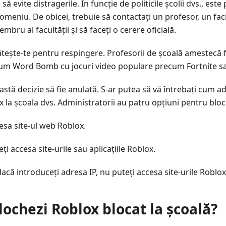
 evite distragerile. În funcție de politicile școlii dvs., este p
meniu. De obicei, trebuie să contactați un profesor, un faci
bru al facultății și să faceți o cerere oficială.
ătește-te pentru respingere. Profesorii de școală amestecă f
um Word Bomb cu jocuri video populare precum Fortnite s
astă decizie să fie anulată. S-ar putea să vă întrebați cum a
x la școala dvs. Administratorii au patru opțiuni pentru blo
esa site-ul web Roblox.
 accesa site-urile sau aplicațiile Roblox.
acă introduceți adresa IP, nu puteți accesa site-urile Roblox
ochezi Roblox blocat la școală?