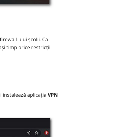
rewall-ului școlii. Ca
i timp orice restricții
i instalează aplicația
VPN