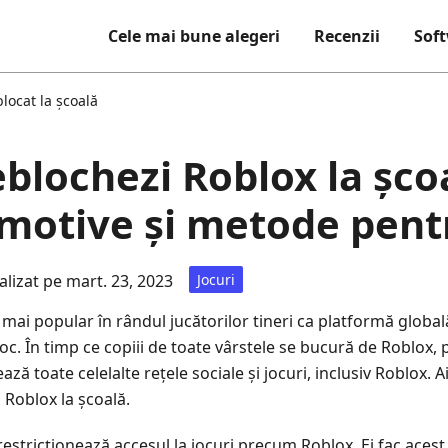
Cele mai bune alegeri
Recenzii
Sof
locat la școală
blochezi Roblox la șco
 motive și metode pent
alizat pe mart. 23, 2023
Jocuri
 mai popular în rândul jucătorilor tineri ca platformă global
oc. În timp ce copiii de toate vârstele se bucură de Roblox, pr
ză toate celelalte rețele sociale și jocuri, inclusiv Roblox. Ai
 Roblox la școală.
stricționează accesul la jocuri precum Roblox. Ei fac acest