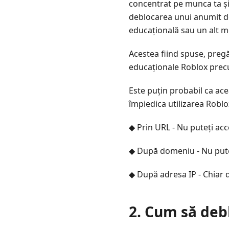
concentrat pe munca ta și să
deblocarea unui anumit do
educațională sau un alt mem
Acestea fiind spuse, preg
educaționale Roblox prec
Este puțin probabil ca ace
împiedica utilizarea Roblo
◆ Prin URL - Nu puteți acc
◆ După domeniu - Nu puteți
◆ După adresa IP - Chiar d
2. Cum să debl