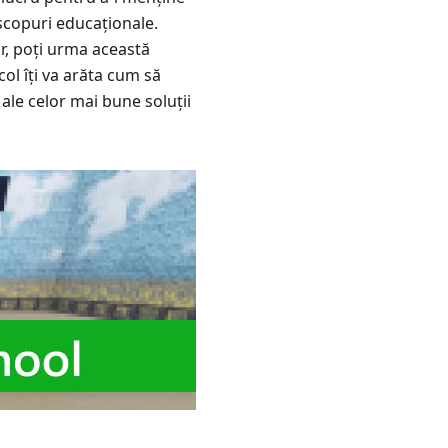
 scopuri educaționale.
or, poți urma această
ol îți va arăta cum să
 ale celor mai bune soluții