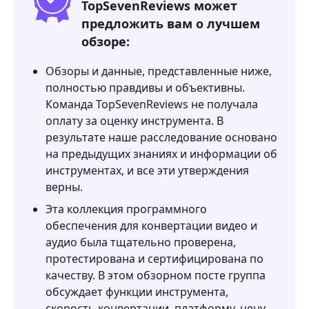
TopSevenReviews может
такое
предложить вам о лучшем
AnyMP4
Video
обзоре:
Converter
Обзоры и данные, представленные ниже,
Ultimate
полностью правдивы и объективны.
Review?
Команда TopSevenReviews не получала
3.
оплату за оценку инструмента. В
AnyMP4
результате наше расследование основано
Video
на предыдущих знаниях и информации об
Converter
инструментах, и все эти утверждения
Окончательный
верны.
обзор
Эта коллекция программного
4.
обеспечения для конвертации видео и
FAQ
аудио была тщательно проверена,
протестирована и сертифицирована по
5.
качеству. В этом обзорном посте группа
Лучшая
обсуждает функции инструмента,
альтернатива
скорость конвертации, платформу, цену,