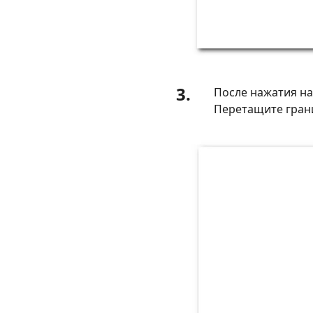
3.
После нажатия н
Перетащите грани