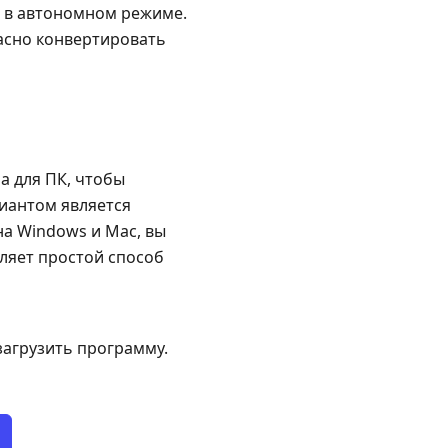
ы в автономном режиме.
пасно конвертировать
а для ПК, чтобы
риантом является
на Windows и Mac, вы
вляет простой способ
 загрузить программу.