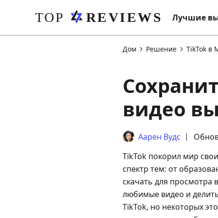
Лучшие в
Дом
Решение
TikTok в 
Сохранит
видео вы
Аарен Вудс
Обнов
TikTok покорил мир св
спектр тем: от образова
скачать для просмотра 
любимые видео и делить
TikTok, но некоторых эт