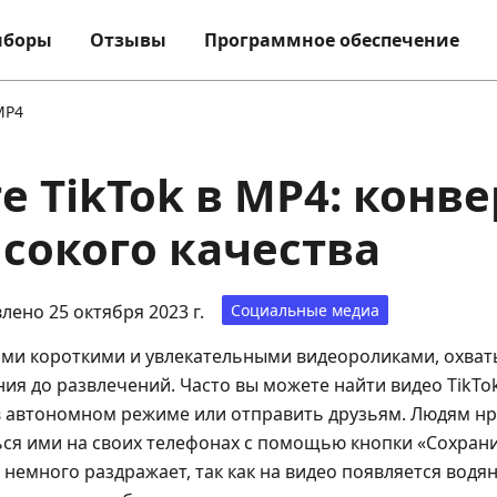
ыборы
Отзывы
Программное обеспечение
MP4
е TikTok в MP4: конв
сокого качества
лено 25 октября 2023 г.
Социальные медиа
оими короткими и увлекательными видеороликами, охв
ния до развлечений. Часто вы можете найти видео TikTo
в автономном режиме или отправить друзьям. Людям нр
ся ими на своих телефонах с помощью кнопки «Сохран
о немного раздражает, так как на видео появляется водя