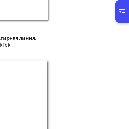
ктирная линия
.
kTok.