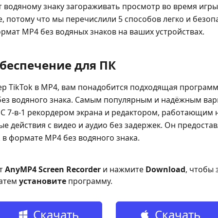
т водяному знаку загораживать просмотр во время игр
, потому что мы перечислили 5 способов легко и безо
ормат MP4 без водяных знаков на ваших устройствах.
беспечение для ПК
ер TikTok в MP4, вам понадобится подходящая программ
 без водяного знака. Самым популярным и надёжным ва
. С 7-в-1 рекордером экрана и редактором, работающим 
е действия с видео и аудио без задержек. Он предоста
 в формате MP4 без водяного знака.
йт
AnyMP4 Screen Recorder
и нажмите
Download
, чтобы
затем
установите
программу.
Скачать
Скачать