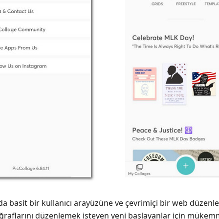
a basit bir kullanıcı arayüzüne ve çevrimiçi bir web düzenley
oğraflarını düzenlemek isteyen yeni başlayanlar için mükemm