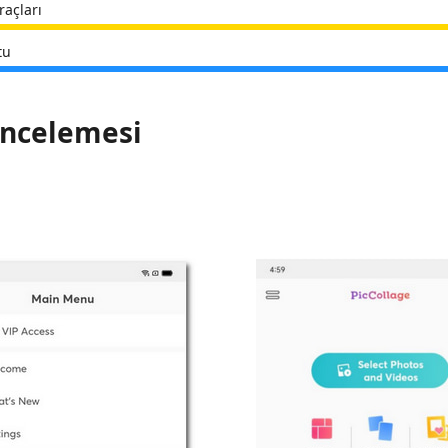
açları
tu
 İncelemesi