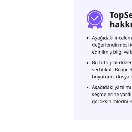
Bakış
2.
TopSe
PicCollage
hakkı
İncelemesi
3.
Aşağıdaki incelem
Mac
değerlendirmesi i
ve
edinilmiş bilgi ve
Windows
Bu fotoğraf düzenl
için
sertifikalı. Bu in
PicCollage
boyutunu, dosya bi
Alternatifleri
Aşağıdaki yazılımı
4.
seçmelerine yardı
PicCollage
gereksinimlerini k
VS
CollageIt
5.
PicCollage