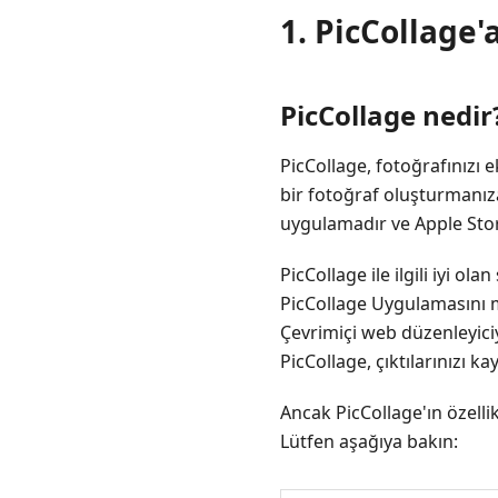
Hakkında
1. PicCollage'
SSS
PicCollage nedir
PicCollage, fotoğrafınızı 
bir fotoğraf oluşturmanıza
uygulamadır ve Apple Store
PicCollage ile ilgili iyi o
PicCollage Uygulamasını m
Çevrimiçi web düzenleyiciyi
PicCollage, çıktılarınızı 
Ancak PicCollage'ın özelli
Lütfen aşağıya bakın: