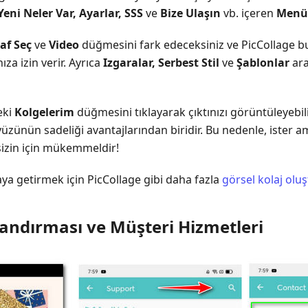
Yeni Neler Var, Ayarlar, SSS
ve
Bize Ulaşın
vb. içeren
Menü
af Seç
ve
Video
düğmesini fark edeceksiniz ve PicCollage bu
za izin verir. Ayrıca
Izgaralar, Serbest Stil
ve
Şablonlar
ara
eki
Kolgelerim
düğmesini tıklayarak çıktınızı görüntüleyebili
ayüzünün sadeliği avantajlarından biridir. Bu nedenle, ister 
 sizin için mükemmeldir!
raya getirmek için PicCollage gibi daha fazla
görsel kolaj olu
landırması ve Müşteri Hizmetleri