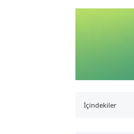
İçindekiler
1.
PicCollage'a
Genel