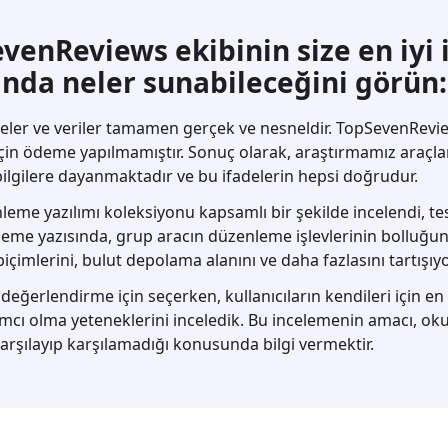
venReviews ekibinin size en iyi
nda neler sunabileceğini görün:
eler ve veriler tamamen gerçek ve nesneldir. TopSevenRevi
çin ödeme yapılmamıştır. Sonuç olarak, araştırmamız araçl
 bilgilere dayanmaktadır ve bu ifadelerin hepsi doğrudur.
eme yazılımı koleksiyonu kapsamlı bir şekilde incelendi, test
celeme yazısında, grup aracın düzenleme işlevlerinin bolluğunu
çimlerini, bulut depolama alanını ve daha fazlasını tartışıyo
 değerlendirme için seçerken, kullanıcıların kendileri için e
mcı olma yeteneklerini inceledik. Bu incelemenin amacı, o
arşılayıp karşılamadığı konusunda bilgi vermektir.