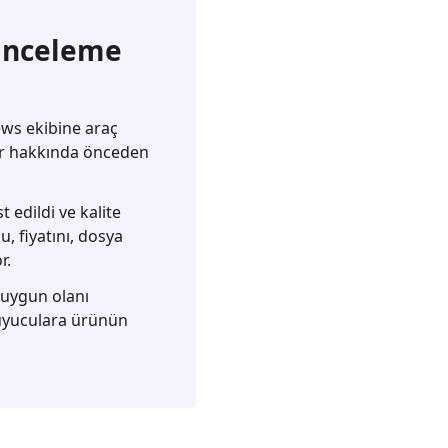
 inceleme
ews ekibine araç
ar hakkında önceden
 edildi ve kalite
, fiyatını, dosya
r.
n uygun olanı
kuyuculara ürünün