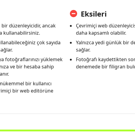
Eksileri
n bir düzenleyicidir, ancak
Çevrimiçi web düzenleyicis
 kullanabilirsiniz.
daha kapsamlı olabilir.
llanabileceğiniz çok sayıda
Yalnızca yedi günlük bir
ağlar.
sağlar.
ya fotoğraflarınızı yüklemek
Fotoğrafı kaydettikten so
ıza ve bir hesaba sahip
denemede bir filigran bul
nır.
mükemmel bir kullanıcı
imiçi bir web editörüne