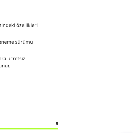
indeki özellikleri
 deneme sürümü
nra ücretsiz
unur.
9